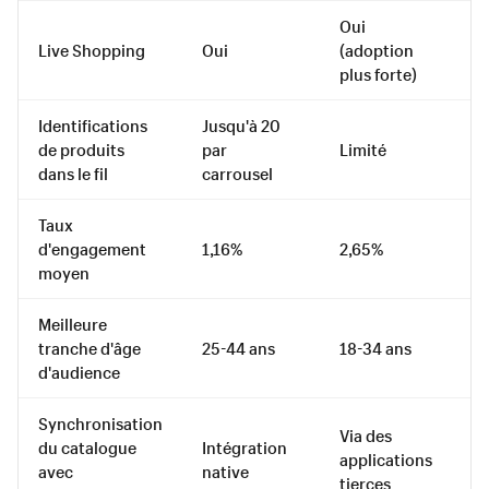
Oui
Live Shopping
Oui
(adoption
A
plus forte)
Identifications
Jusqu'à 20
de produits
par
Limité
Ou
dans le fil
carrousel
Taux
d'engagement
1,16%
2,65%
0
moyen
Meilleure
tranche d'âge
25-44 ans
18-34 ans
35
d'audience
Synchronisation
Via des
du catalogue
Intégration
In
applications
avec
native
na
tierces