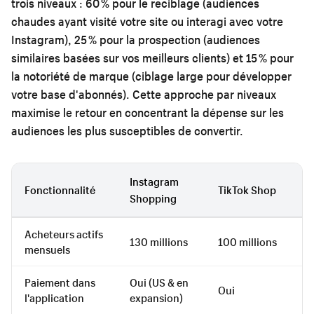
trois niveaux : 60 % pour le reciblage (audiences
chaudes ayant visité votre site ou interagi avec votre
Instagram), 25 % pour la prospection (audiences
similaires basées sur vos meilleurs clients) et 15 % pour
la notoriété de marque (ciblage large pour développer
votre base d'abonnés). Cette approche par niveaux
maximise le retour en concentrant la dépense sur les
audiences les plus susceptibles de convertir.
Instagram
F
Fonctionnalité
TikTok Shop
Shopping
S
Acheteurs actifs
2
130 millions
100 millions
mensuels
mi
Paiement dans
Oui (US & en
Oui
Ou
l'application
expansion)