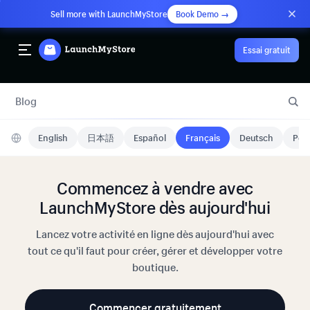
Sell more with LaunchMyStore
Book Demo →
Essai gratuit
Blog
English
日本語
Español
Français
Deutsch
Port
Commencez à vendre avec
LaunchMyStore dès aujourd'hui
Lancez votre activité en ligne dès aujourd'hui avec
tout ce qu'il faut pour créer, gérer et développer votre
boutique.
Commencer gratuitement