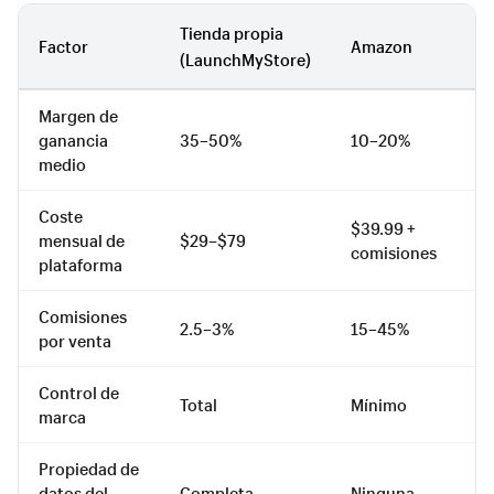
Tienda propia
Factor
Amazon
(LaunchMyStore)
Margen de
ganancia
35–50%
10–20%
medio
Coste
$39.99 +
mensual de
$29–$79
comisiones
plataforma
Comisiones
2.5–3%
15–45%
por venta
Control de
Total
Mínimo
marca
Propiedad de
datos del
Completa
Ninguna