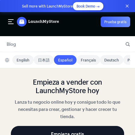
Sell more with LaunchMyStore
Book Demo →
Prueba gratis
Blog
English
日本語
Español
Français
Deutsch
Port
Empieza a vender con
LaunchMyStore hoy
Lanza tu negocio online hoy y consigue todo lo que
necesitas para crear, gestionar y hacer crecer tu
tienda.
Empieza gratis