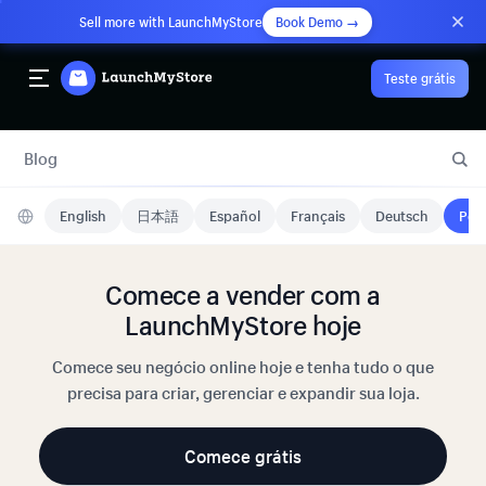
Sell more with LaunchMyStore
Book Demo →
Teste grátis
Blog
English
日本語
Español
Français
Deutsch
Port
Comece a vender com a
LaunchMyStore hoje
Comece seu negócio online hoje e tenha tudo o que
precisa para criar, gerenciar e expandir sua loja.
Comece grátis