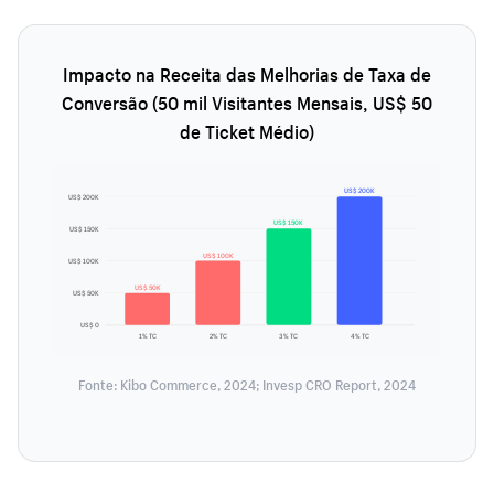
Impacto na Receita das Melhorias de Taxa de
Conversão (50 mil Visitantes Mensais, US$ 50
de Ticket Médio)
US$ 200K
US$ 200K
US$ 150K
US$ 150K
US$ 100K
US$ 100K
US$ 50K
US$ 50K
US$ 0
1% TC
2% TC
3% TC
4% TC
Fonte: Kibo Commerce, 2024; Invesp CRO Report, 2024