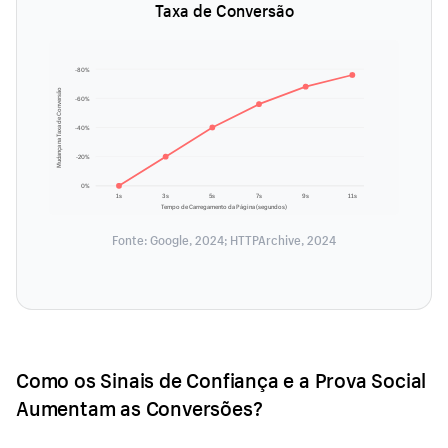
Taxa de Conversão
-80%
Mudança na Taxa de Conversão
-60%
-40%
-20%
0%
1s
3s
5s
7s
9s
11s
Tempo de Carregamento da Página (segundos)
Fonte: Google, 2024; HTTPArchive, 2024
Como os Sinais de Confiança e a Prova Social
Aumentam as Conversões?