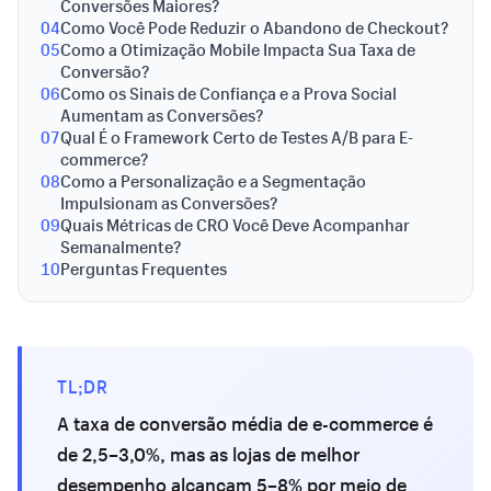
Conversões Maiores?
04
Como Você Pode Reduzir o Abandono de Checkout?
05
Como a Otimização Mobile Impacta Sua Taxa de
Conversão?
06
Como os Sinais de Confiança e a Prova Social
Aumentam as Conversões?
07
Qual É o Framework Certo de Testes A/B para E-
commerce?
08
Como a Personalização e a Segmentação
Impulsionam as Conversões?
09
Quais Métricas de CRO Você Deve Acompanhar
Semanalmente?
10
Perguntas Frequentes
TL;DR
A taxa de conversão média de e-commerce é
de 2,5–3,0%, mas as lojas de melhor
desempenho alcançam 5–8% por meio de