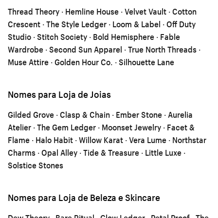
Thread Theory · Hemline House · Velvet Vault · Cotton
Crescent · The Style Ledger · Loom & Label · Off Duty
Studio · Stitch Society · Bold Hemisphere · Fable
Wardrobe · Second Sun Apparel · True North Threads ·
Muse Attire · Golden Hour Co. · Silhouette Lane
Nomes para Loja de Joias
Gilded Grove · Clasp & Chain · Ember Stone · Aurelia
Atelier · The Gem Ledger · Moonset Jewelry · Facet &
Flame · Halo Habit · Willow Karat · Vera Lume · Northstar
Charms · Opal Alley · Tide & Treasure · Little Luxe ·
Solstice Stones
Nomes para Loja de Beleza e Skincare
Dew Theory · Bare Ritual · Glow Ledger · Petal Proof · The