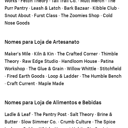
Works · Fetch Theory · Tail Trail Co. · Mutt Merch · The
Purr Pantry · Leash & Latch · Bark Bazaar · Kibble Club ·
Snout About · Furst Class · The Zoomies Shop · Cold
Nose Goods
Nomes para Loja de Artesanato
Maker's Mile · Kiln & Kin · The Crafted Corner · Thimble
Theory · Raw Edge Studio · Handloom House · Patina
Workshop · The Glue & Grain · Willow Whittle · Stitchfield
· Fired Earth Goods · Loop & Ladder · The Humble Bench
· Craft Current · Maple Made
Nomes para Loja de Alimentos e Bebidas
Ladle & Leaf · The Pantry Post · Salt Theory · Brine &
Butter · Slow Simmer Co. · Crumb Culture · The Spice