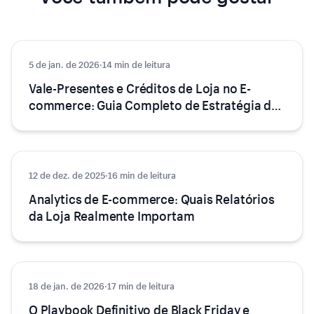
5 de jan. de 2026
Dicas e Truques
·
14 min de leitura
Vale-Presentes e Créditos de Loja no E-
commerce: Guia Completo de Estratégia de
Receita
12 de dez. de 2025
Dicas e Truques
·
16 min de leitura
Analytics de E-commerce: Quais Relatórios
da Loja Realmente Importam
18 de jan. de 2026
Dicas e Truques
·
17 min de leitura
O Playbook Definitivo de Black Friday e