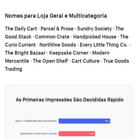
Nomes para Loja Geral e Multicategoria
The Daily Cart · Parcel & Prose · Sundry Society · The
Good Stack · Common Crate · Handpicked House · The
Curio Current · Northline Goods · Every Little Thing Co. ·
The Bright Bazaar · Keepsake Corner · Modern
Mercantile · The Open Shelf · Cart Culture · True Goods
Trading
As Primeiras Impressões São Decididas Rápido
Julgam a credibilidade pela apresentação
75%
Abandonam um site lento e confuso
53%