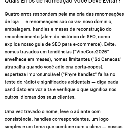
Quais Erros de Nomeação Você Deve Evitar?
Quatro erros respondem pela maioria das renomeações
de loja — e renomeações são caras: novo domínio,
embalagem, handles e meses de reconstrução do
reconhecimento (além do histórico de SEO, como
explica nosso
guia de SEO para e-commerce
). Evite:
nomes travados em tendências
(“VibeCore2026”
envelhece em meses),
nomes limitantes
(“Só Canecas”
atrapalha quando você adiciona porta-copos),
esperteza impronunciável
(“Phyre Kandlez” falha no
teste do rádio) e
significados acidentais
— diga cada
candidato em voz alta e verifique o que significa nos
outros idiomas dos seus clientes.
Uma vez travado o nome, leve-o adiante com
consistência: handles correspondentes, um logo
simples e um tema que combine com o clima — nossos