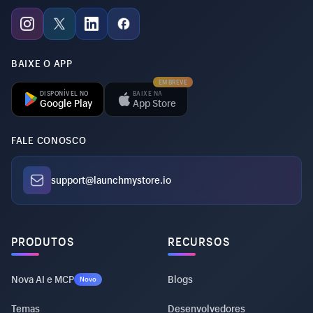
BAIXE O APP
EM BREVE
DISPONÍVEL NO
BAIXE NA
Google Play
App Store
FALE CONOSCO
support@launchmystore.io
PRODUTOS
RECURSOS
Nova AI e MCP
Blogs
Novo
Temas
Desenvolvedores