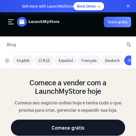
Sell more with LaunchMyStore
Book Demo →
Teste grátis
Blog
English
日本語
Español
Français
Deutsch
Port
Comece a vender com a
LaunchMyStore hoje
Comece seu negócio online hoje e tenha tudo o que
precisa para criar, gerenciar e expandir sua loja.
Comece grátis