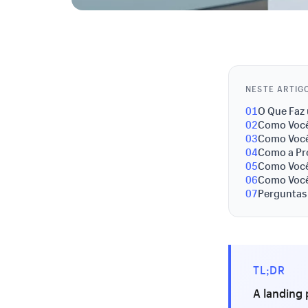
NESTE ARTIG
01
O Que Faz
02
Como Você
03
Como Você
04
Como a Pr
05
Como Você 
06
Como Você
07
Perguntas
TL;DR
A landing