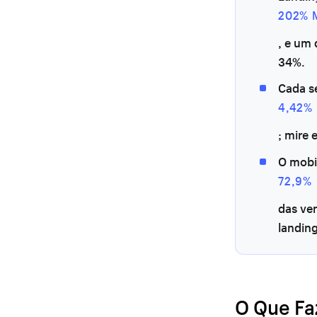
202% 
, e um
34%.
Cada s
4,42%
; mire
O mobi
72,9%
das ve
landing
O Que Fa