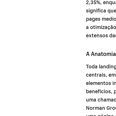
2,35%, enqu
significa q
pages medío
a otimizaçã
extensos da
A Anatomia
Toda landin
centrais, em
elementos i
benefícios, 
uma chamada
Norman Grou
uma página 