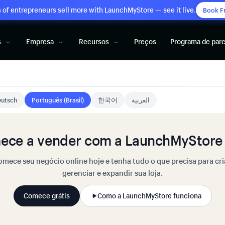
of entrepreneurs sell more with LaunchMyStore — see it live.
Book F
s
Empresa
Recursos
Preços
Programa de parc
utsch
Português (Brasil)
한국어
العربية
ece a vender com a LaunchMyStore 
mece seu negócio online hoje e tenha tudo o que precisa para cri
gerenciar e expandir sua loja.
Comece grátis
Como a LaunchMyStore funciona