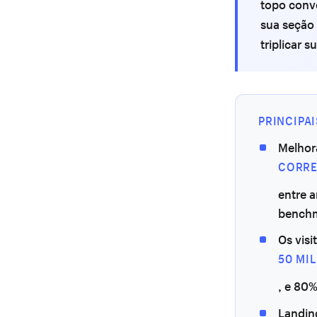
topo conv
sua seção 
triplicar 
PRINCIPA
Melhor
CORRE
entre 
benchm
Os vis
50 MI
, e 80
Landin