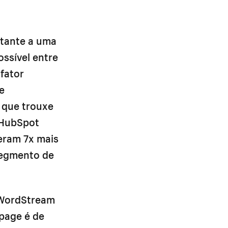
itante a uma
ossível entre
fator
e
 que trouxe
 HubSpot
eram 7x mais
segmento de
 WordStream
page é de