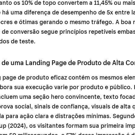
anto os 10% de topo convertem a 11,45% ou mais
ue há uma diferença de desempenho de 5x entre l
cres e ótimas gerando o mesmo tráfego. A boa n
o de conversão segue princípios repetíveis emb
dos de teste.
 de uma Landing Page de Produto de Alta C
g page de produto eficaz contém os mesmos el
bora sua execução varie por produto e público.
ncluem uma seção hero convincente, texto foca
prova social, sinais de confiança, visuais de alta 
 para ação clara e distrações mínimas. Segund
p (2024), os visitantes formam sua primeira im
em 50 milissegundos, e 57% dessa impressão é 