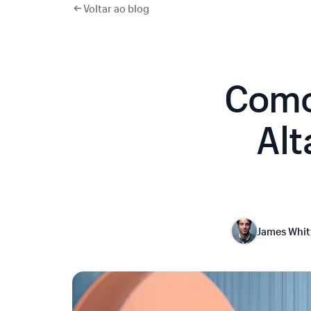
Voltar ao blog
Como
Alt
James Whitf