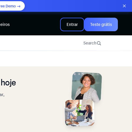
ree Demo →
eiros
Entrar
Teste grátis
Search
hoje
ar,