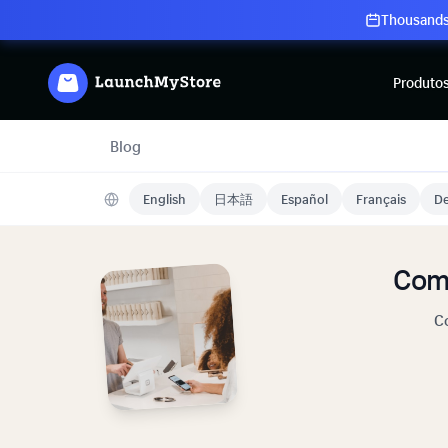
Thousands 
Produto
Blog
English
日本語
Español
Français
De
Com
Co