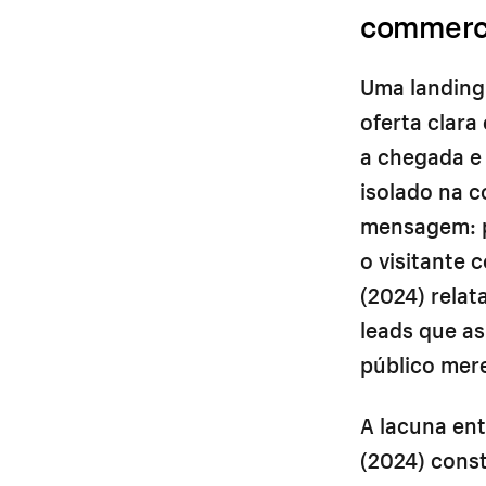
commerc
Uma landing 
oferta clara
a chegada e
isolado na 
mensagem: p
o visitante
(2024) rela
leads que a
público mere
A lacuna en
(2024) cons