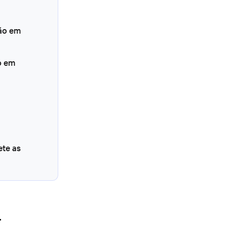
são em
o em
te as
-