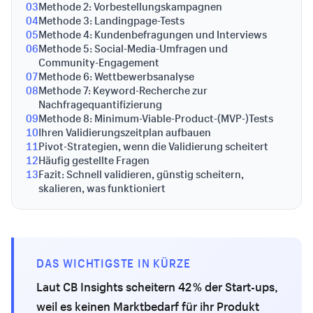
03
Methode 2: Vorbestellungskampagnen
04
Methode 3: Landingpage-Tests
05
Methode 4: Kundenbefragungen und Interviews
06
Methode 5: Social-Media-Umfragen und
Community-Engagement
07
Methode 6: Wettbewerbsanalyse
08
Methode 7: Keyword-Recherche zur
Nachfragequantifizierung
09
Methode 8: Minimum-Viable-Product-(MVP-)Tests
10
Ihren Validierungszeitplan aufbauen
11
Pivot-Strategien, wenn die Validierung scheitert
12
Häufig gestellte Fragen
13
Fazit: Schnell validieren, günstig scheitern,
skalieren, was funktioniert
DAS WICHTIGSTE IN KÜRZE
Laut CB Insights scheitern 42 % der Start-ups,
weil es keinen Marktbedarf für ihr Produkt