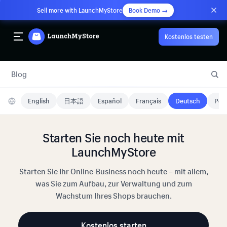
Sell more with LaunchMyStore
Book Demo →
Kostenlos testen
Blog
English
日本語
Español
Français
Deutsch
Port
Starten Sie noch heute mit
LaunchMyStore
Starten Sie Ihr Online-Business noch heute – mit allem,
was Sie zum Aufbau, zur Verwaltung und zum
Wachstum Ihres Shops brauchen.
Kostenlos starten