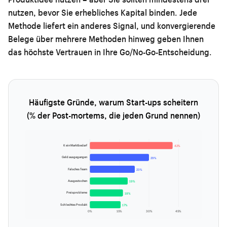
nutzen, bevor Sie erhebliches Kapital binden. Jede
Methode liefert ein anderes Signal, und konvergierende
Belege über mehrere Methoden hinweg geben Ihnen
das höchste Vertrauen in Ihre Go/No-Go-Entscheidung.
Häufigste Gründe, warum Start-ups scheitern
(% der Post-mortems, die jeden Grund nennen)
Kein Marktbedarf
42%
Geld ausgegangen
29%
Falsches Team
23%
Ausgestochen
19%
Preisprobleme
18%
Schlechtes Produkt
17%
0%
15%
30%
45%