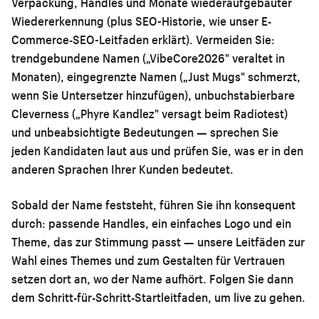
Verpackung, Handles und Monate wiederaufgebauter
Wiedererkennung (plus SEO-Historie, wie unser
E-
Commerce-SEO-Leitfaden
erklärt). Vermeiden Sie:
trendgebundene Namen
(„VibeCore2026" veraltet in
Monaten),
eingegrenzte Namen
(„Just Mugs" schmerzt,
wenn Sie Untersetzer hinzufügen),
unbuchstabierbare
Cleverness
(„Phyre Kandlez" versagt beim Radiotest)
und
unbeabsichtigte Bedeutungen
— sprechen Sie
jeden Kandidaten laut aus und prüfen Sie, was er in den
anderen Sprachen Ihrer Kunden bedeutet.
Sobald der Name feststeht, führen Sie ihn konsequent
durch: passende Handles, ein einfaches Logo und ein
Theme, das zur Stimmung passt — unsere Leitfäden zur
Wahl eines Themes
und zum
Gestalten für Vertrauen
setzen dort an, wo der Name aufhört. Folgen Sie dann
dem
Schritt-für-Schritt-Startleitfaden
, um live zu gehen.