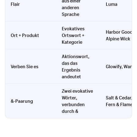
aus einer
Flair
Luma
anderen
Sprache
Evokatives
Harbor Goods,
Ort + Produkt
Ortswort +
Alpine Wick
Kategorie
Aktionswort,
das das
Verben Sie es
Glowify, Wand
Ergebnis
andeutet
Zwei evokative
Wörter,
Salt & Cedar,
&-Paarung
verbunden
Fern & Flame
durch &