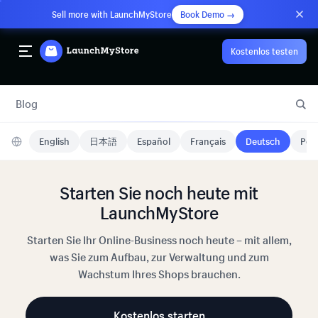
Sell more with LaunchMyStore
Book Demo →
Kostenlos testen
Blog
English
日本語
Español
Français
Deutsch
Port
Starten Sie noch heute mit
LaunchMyStore
Starten Sie Ihr Online-Business noch heute – mit allem,
was Sie zum Aufbau, zur Verwaltung und zum
Wachstum Ihres Shops brauchen.
Kostenlos starten