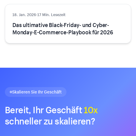
18. Jan. 2026
Tipps & Tricks
·
17 Min. Lesezeit
Das ultimative Black-Friday- und Cyber-
Monday-E-Commerce-Playbook für 2026
Skalieren Sie Ihr Geschäft
Bereit, Ihr Geschäft
10x
schneller zu skalieren?