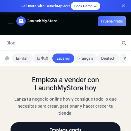
Sell more with LaunchMyStore
Book Demo →
Prueba gratis
Blog
English
日本語
Español
Français
Deutsch
Port
Empieza a vender con
LaunchMyStore hoy
Lanza tu negocio online hoy y consigue todo lo que
necesitas para crear, gestionar y hacer crecer tu
tienda.
Empieza gratis