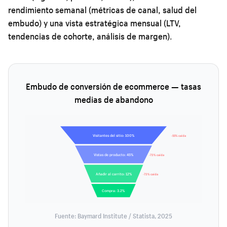
rendimiento semanal (métricas de canal, salud del
embudo) y una vista estratégica mensual (LTV,
tendencias de cohorte, análisis de margen).
Embudo de conversión de ecommerce — tasas
medias de abandono
Visitantes del sitio: 100%
-55% caída
Vistas de producto: 45%
-73% caída
Añadir al carrito: 12%
-73% caída
Compra: 3.2%
Fuente: Baymard Institute / Statista, 2025