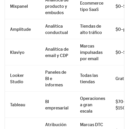
Ecommerce
Mixpanel
producto y
$0–$8
tipo SaaS
embudos
Analítica
Tiendas de
Amplitude
$0–per
conductual
alto tráfico
Marcas
Analítica de
Klaviyo
impulsadas
$0–$2
email y CDP
por email
Paneles de
Looker
Todas las
BI e
Gratis
Studio
tiendas
informes
Operaciones
BI
$70–
Tableau
a gran
empresarial
$150/u
escala
Atribución
Marcas DTC