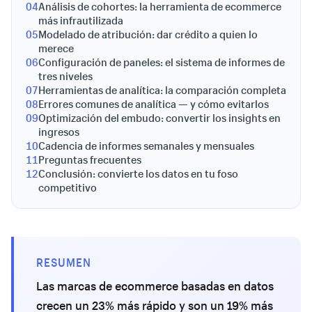
04
Análisis de cohortes: la herramienta de ecommerce
más infrautilizada
05
Modelado de atribución: dar crédito a quien lo
merece
06
Configuración de paneles: el sistema de informes de
tres niveles
07
Herramientas de analítica: la comparación completa
08
Errores comunes de analítica — y cómo evitarlos
09
Optimización del embudo: convertir los insights en
ingresos
10
Cadencia de informes semanales y mensuales
11
Preguntas frecuentes
12
Conclusión: convierte los datos en tu foso
competitivo
RESUMEN
Las marcas de ecommerce basadas en datos
crecen un 23% más rápido y son un 19% más