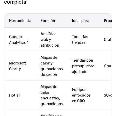
completa
Herramienta
Función
Ideal para
Precio
Analítica
Google
Todas las
web y
Gratis
Analytics 4
tiendas
atribución
Mapas de
Tiendas con
Microsoft
calor y
presupuesto
Gratis
Clarity
grabaciones
ajustado
de sesión
Mapas de
Equipos
calor,
Hotjar
enfocados
$0–$2
encuestas,
en CRO
grabaciones
Analítica de