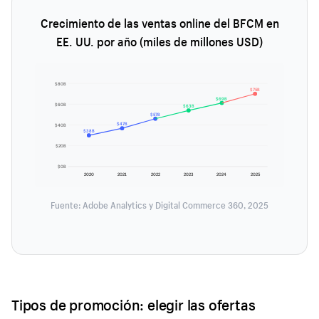
Crecimiento de las ventas online del BFCM en
EE. UU. por año (miles de millones USD)
$80B
$75B
$69B
$60B
$63B
$57B
$47B
$40B
$38B
$20B
$0B
2020
2021
2022
2023
2024
2025
Fuente: Adobe Analytics y Digital Commerce 360, 2025
Tipos de promoción: elegir las ofertas