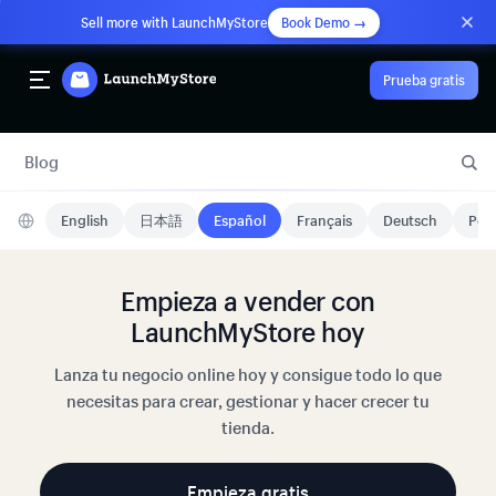
Sell more with LaunchMyStore
Book Demo →
Prueba gratis
Blog
English
日本語
Español
Français
Deutsch
Port
Empieza a vender con
LaunchMyStore hoy
Lanza tu negocio online hoy y consigue todo lo que
necesitas para crear, gestionar y hacer crecer tu
tienda.
Empieza gratis