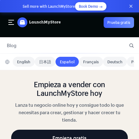
Sell more with LaunchMyStore
Book Demo →
Prueba gratis
Blog
English
日本語
Español
Français
Deutsch
Port
Empieza a vender con
LaunchMyStore hoy
Lanza tu negocio online hoy y consigue todo lo que
necesitas para crear, gestionar y hacer crecer tu
tienda.
Empieza gratis