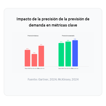
Impacto de la precisión de la previsión de
demanda en métricas clave
Previsión básica
Previsión avanzada
5.8x
93%
97%
3.2x
82%
78%
Disponible
Tasa de servicio
Rotación inv.
Disponible
Tasa de servicio
Rotación inv.
Fuente: Gartner, 2024; McKinsey, 2024