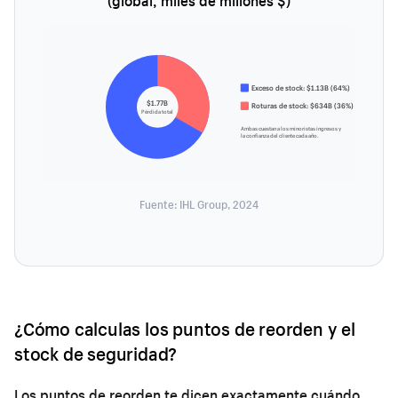
(global, miles de millones $)
Exceso de stock: $1.13B (64%)
$1.77B
Roturas de stock: $634B (36%)
Pérdida total
Ambas cuestan a los minoristas ingresos y
la confianza del cliente cada año.
Fuente: IHL Group, 2024
¿Cómo calculas los puntos de reorden y el
stock de seguridad?
Los puntos de reorden te dicen exactamente cuándo