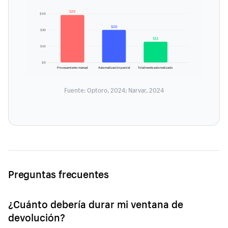
$29
$30
$20
$20
$13
$10
$0
Procesamiento manual
Automatización parcial
Totalmente automatizado
Fuente: Optoro, 2024; Narvar, 2024
Preguntas frecuentes
¿Cuánto debería durar mi ventana de
devolución?