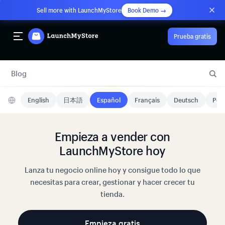
Sell more with LaunchMyStore
Book Demo →
Prueba gratis
Blog
English
日本語
Español
Français
Deutsch
Port
Empieza a vender con
LaunchMyStore hoy
Lanza tu negocio online hoy y consigue todo lo que
necesitas para crear, gestionar y hacer crecer tu
tienda.
Empieza gratis