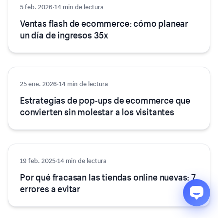
5 feb. 2026
Consejos y trucos
·
14 min de lectura
Ventas flash de ecommerce: cómo planear
un día de ingresos 35x
25 ene. 2026
Consejos y trucos
·
14 min de lectura
Estrategias de pop-ups de ecommerce que
convierten sin molestar a los visitantes
19 feb. 2025
Consejos y trucos
·
14 min de lectura
Por qué fracasan las tiendas online nuevas: 7
errores a evitar