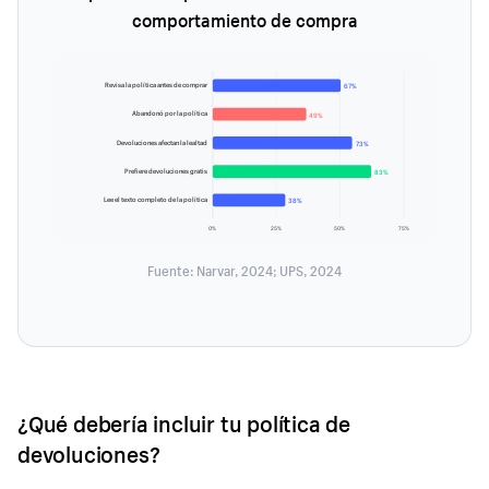
comportamiento de compra
Revisa la política antes de comprar
67%
Abandonó por la política
49%
Devoluciones afectan la lealtad
73%
Prefiere devoluciones gratis
83%
Lee el texto completo de la política
38%
0%
25%
50%
75%
Fuente: Narvar, 2024; UPS, 2024
¿Qué debería incluir tu política de
devoluciones?