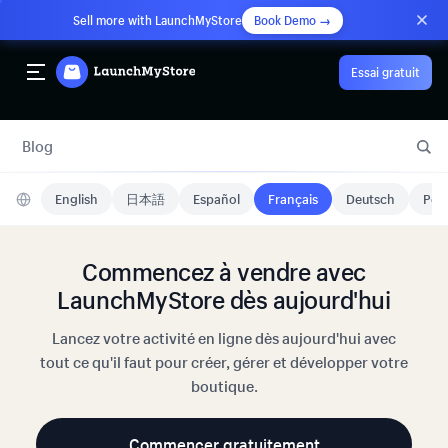
Sell more with LaunchMyStore
Book Demo →
Essai gratuit
Blog
English
日本語
Español
Français
Deutsch
Port
Commencez à vendre avec
LaunchMyStore dès aujourd'hui
Lancez votre activité en ligne dès aujourd'hui avec
tout ce qu'il faut pour créer, gérer et développer votre
boutique.
Commencer gratuitement