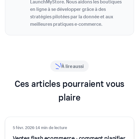
LaunchMyStore. Nous aidons les boutiques
en ligne à se développer grâce à des
stratégies pilotées par la donnée et aux
meilleures pratiques e-commerce.
À lire aussi
Ces articles pourraient vous
plaire
5 févr. 2026
Astuces et conseils
·
14 min de lecture
Ventes flash ecommerce : comment planifier