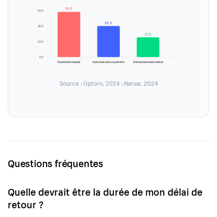
29 $
30 $
20 $
20 $
13 $
10 $
0 $
Traitement manuel
Automatisation partielle
Entièrement automatisé
Source : Optoro, 2024 ; Narvar, 2024
Questions fréquentes
Quelle devrait être la durée de mon délai de
retour ?