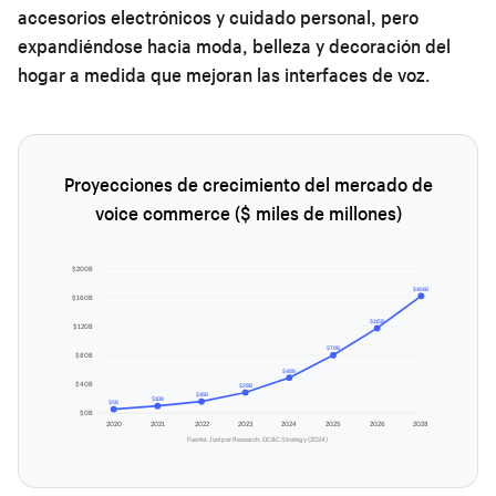
accesorios electrónicos y cuidado personal, pero
expandiéndose hacia moda, belleza y decoración del
hogar a medida que mejoran las interfaces de voz.
Proyecciones de crecimiento del mercado de
voice commerce ($ miles de millones)
$200B
$164B
$160B
$115B
$120B
$78B
$80B
$48B
$40B
$28B
$16B
$10B
$5B
$0B
2020
2021
2022
2023
2024
2025
2026
2028
Fuente: Juniper Research, OC&C Strategy (2024)