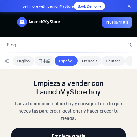
Sell more with LaunchMyStore
Book Demo →
Prueba gratis
Blog
English
日本語
Español
Français
Deutsch
Port
Empieza a vender con
LaunchMyStore hoy
Lanza tu negocio online hoy y consigue todo lo que
necesitas para crear, gestionar y hacer crecer tu
tienda.
Empieza gratis