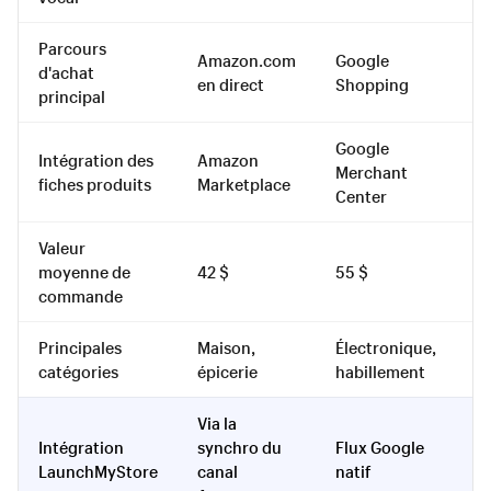
Parcours
Amazon.com
Google
Ap
d'achat
en direct
Shopping
Sa
principal
Google
A
Intégration des
Amazon
Merchant
B
fiches produits
Marketplace
Center
C
Valeur
moyenne de
42 $
55 $
6
commande
Principales
Maison,
Électronique,
Ap
catégories
épicerie
habillement
se
Via la
A
Intégration
synchro du
Flux Google
pr
LaunchMyStore
canal
natif
c