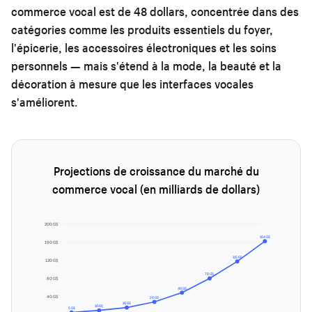
commerce vocal est de 48 dollars, concentrée dans des
catégories comme les produits essentiels du foyer,
l'épicerie, les accessoires électroniques et les soins
personnels — mais s'étend à la mode, la beauté et la
décoration à mesure que les interfaces vocales
s'améliorent.
Projections de croissance du marché du
commerce vocal (en milliards de dollars)
200 G$
164 G$
160 G$
115 G$
120 G$
78 G$
80 G$
48 G$
40 G$
28 G$
16 G$
10 G$
5 G$