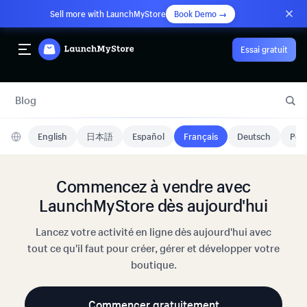
Sell more with LaunchMyStore
Book Demo →
Essai gratuit
Blog
English
日本語
Español
Français
Deutsch
Port
Commencez à vendre avec
LaunchMyStore dès aujourd'hui
Lancez votre activité en ligne dès aujourd'hui avec
tout ce qu'il faut pour créer, gérer et développer votre
boutique.
Commencer gratuitement