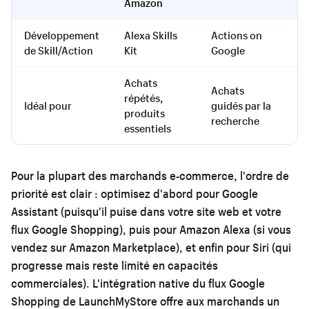
Amazon
Développement
Alexa Skills
Actions on
Si
de Skill/Action
Kit
Google
S
Achats
Achats
répétés,
A
Idéal pour
guidés par la
produits
p
recherche
essentiels
Pour la plupart des marchands e-commerce, l'ordre de
priorité est clair : optimisez d'abord pour Google
Assistant (puisqu'il puise dans votre site web et votre
flux Google Shopping), puis pour Amazon Alexa (si vous
vendez sur Amazon Marketplace), et enfin pour Siri (qui
progresse mais reste limité en capacités
commerciales). L'intégration native du flux Google
Shopping de LaunchMyStore offre aux marchands un