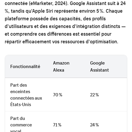
connectée (eMarketer, 2024). Google Assistant suit à 24
%, tandis qu'Apple Siri représente environ 5 %. Chaque
plateforme possède des capacités, des profils
d'utilisateurs et des exigences d'intégration distincts —
et comprendre ces différences est essentiel pour
répartir efficacement vos ressources d'optimisation.
Amazon
Google
Fonctionnalité
Ap
Alexa
Assistant
Part des
enceintes
70 %
22 %
5
connectées aux
États-Unis
Part du
commerce
71 %
24 %
5
vocal