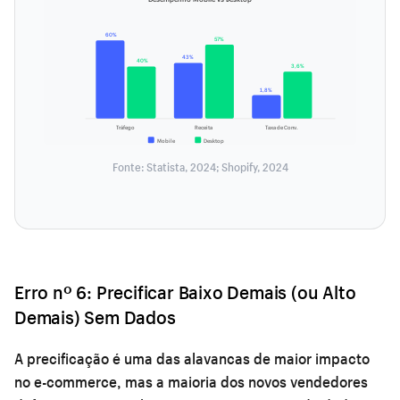
60%
57%
43%
40%
3,6%
1,8%
Tráfego
Receita
Taxa de Conv.
Mobile
Desktop
Fonte: Statista, 2024; Shopify, 2024
Erro nº 6: Precificar Baixo Demais (ou Alto
Demais) Sem Dados
A precificação é uma das alavancas de maior impacto
no e-commerce, mas a maioria dos novos vendedores