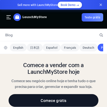
Sell more with LaunchMyStore
Book Demo →
Teste grátis
Blog
English
日本語
Español
Français
Deutsch
Port
Comece a vender com a
LaunchMyStore hoje
Comece seu negócio online hoje e tenha tudo o que
precisa para criar, gerenciar e expandir sua loja.
Comece grátis