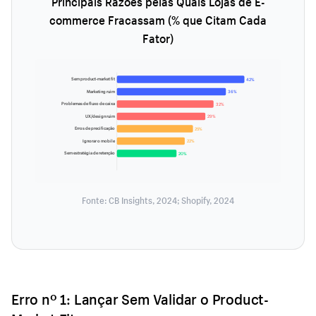
Principais Razões pelas Quais Lojas de E-
commerce Fracassam (% que Citam Cada
Fator)
Sem product-market fit
42%
Marketing ruim
36%
Problemas de fluxo de caixa
32%
UX/design ruim
29%
Erros de precificação
25%
Ignorar o mobile
22%
Sem estratégia de retenção
20%
Fonte: CB Insights, 2024; Shopify, 2024
Erro nº 1: Lançar Sem Validar o Product-