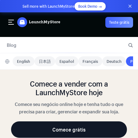
Sell more with LaunchMyStore
Book Demo →
Teste grátis
Blog
English
日本語
Español
Français
Deutsch
Port
Comece a vender com a
LaunchMyStore hoje
Comece seu negócio online hoje e tenha tudo o que
precisa para criar, gerenciar e expandir sua loja.
Comece grátis