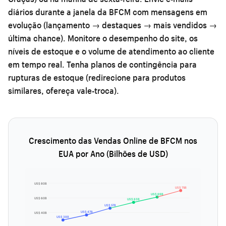
diários durante a janela da BFCM com mensagens em
evolução (lançamento → destaques → mais vendidos →
última chance). Monitore o desempenho do site, os
níveis de estoque e o volume de atendimento ao cliente
em tempo real. Tenha planos de contingência para
rupturas de estoque (redirecione para produtos
similares, ofereça vale-troca).
Crescimento das Vendas Online de BFCM nos
EUA por Ano (Bilhões de USD)
US$ 80B
US$ 75B
US$ 69B
US$ 60B
US$ 63B
US$ 57B
US$ 47B
US$ 40B
US$ 38B