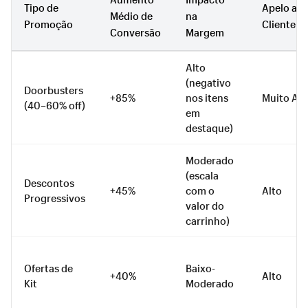
Tipo de
Apelo ao
Médio de
na
Promoção
Cliente
Conversão
Margem
Alto
(negativo
Doorbusters
+85%
nos itens
Muito Alt
(40–60% off)
em
destaque)
Moderado
(escala
Descontos
+45%
com o
Alto
Progressivos
valor do
carrinho)
Ofertas de
Baixo-
+40%
Alto
Kit
Moderado