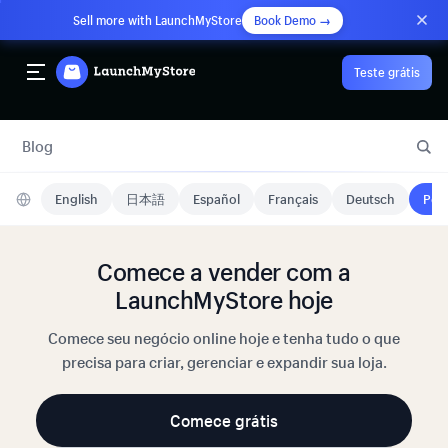
Sell more with LaunchMyStore
Book Demo →
Teste grátis
Blog
English
日本語
Español
Français
Deutsch
Port
Comece a vender com a
LaunchMyStore hoje
Comece seu negócio online hoje e tenha tudo o que
precisa para criar, gerenciar e expandir sua loja.
Comece grátis