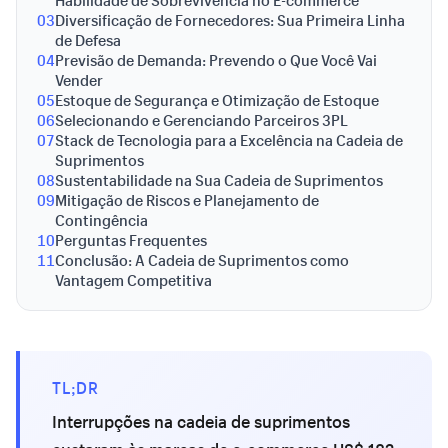
Habilidade de Sobrevivência no E-commerce
03
Diversificação de Fornecedores: Sua Primeira Linha
de Defesa
04
Previsão de Demanda: Prevendo o Que Você Vai
Vender
05
Estoque de Segurança e Otimização de Estoque
06
Selecionando e Gerenciando Parceiros 3PL
07
Stack de Tecnologia para a Excelência na Cadeia de
Suprimentos
08
Sustentabilidade na Sua Cadeia de Suprimentos
09
Mitigação de Riscos e Planejamento de
Contingência
10
Perguntas Frequentes
11
Conclusão: A Cadeia de Suprimentos como
Vantagem Competitiva
TL;DR
Interrupções na cadeia de suprimentos