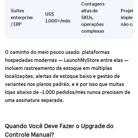
Contagens
Suítes
altas de
Projeto
US$
enterprise
SKUs,
impleme
1.000+/mês
/ ERP
operações
não cad
complexas
O caminho do meio pouco usado: plataformas
hospedadas modernas — LaunchMyStore entre elas —
incluem rastreamento de estoque em múltiplas
localizações, alertas de estoque baixo e gestão de
variantes nos planos padrão, e é por isso que muitas
lojas abaixo de ~1.000 pedidos/mês nunca precisam de
uma assinatura separada.
Quando Você Deve Fazer o Upgrade do
Controle Manual?