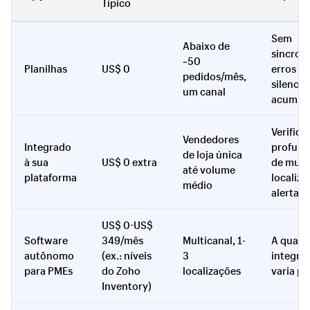
Típico
Sem
Abaixo de
sincron
~50
Planilhas
US$ 0
erros
pedidos/mês,
silencio
um canal
acumul
Verifiqu
Vendedores
Integrado
profund
de loja única
à sua
US$ 0 extra
de multi
até volume
plataforma
localiza
médio
alertas
US$ 0-US$
Software
349/mês
Multicanal, 1-
A quali
autônomo
(ex.: níveis
3
integra
para PMEs
do Zoho
localizações
varia po
Inventory)