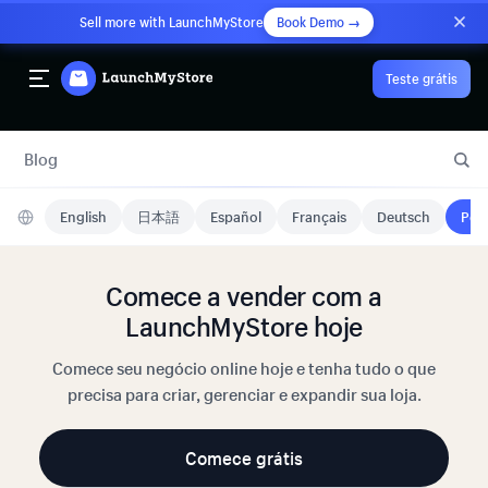
Sell more with LaunchMyStore
Book Demo →
Teste grátis
Blog
English
日本語
Español
Français
Deutsch
Port
Comece a vender com a
LaunchMyStore hoje
Comece seu negócio online hoje e tenha tudo o que
precisa para criar, gerenciar e expandir sua loja.
Comece grátis