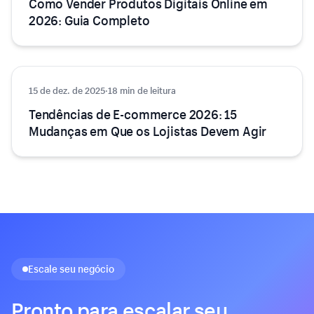
Como Vender Produtos Digitais Online em
2026: Guia Completo
15 de dez. de 2025
E-commerce
·
18 min de leitura
Tendências de E-commerce 2026: 15
Mudanças em Que os Lojistas Devem Agir
Escale seu negócio
Pronto para escalar seu