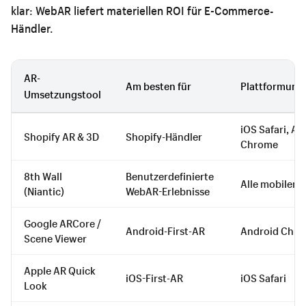
klar: WebAR liefert materiellen ROI für E-Commerce-
Händler.
AR-
Am besten für
Plattformunt
Umsetzungstool
iOS Safari, An
Shopify AR & 3D
Shopify-Händler
Chrome
8th Wall
Benutzerdefinierte
Alle mobilen 
(Niantic)
WebAR-Erlebnisse
Google ARCore /
Android-First-AR
Android Chr
Scene Viewer
Apple AR Quick
iOS-First-AR
iOS Safari
Look