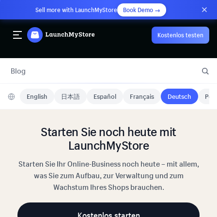
Sell more with LaunchMyStore
Book Demo →
Kostenlos testen
Blog
English
日本語
Español
Français
Deutsch
Port
Starten Sie noch heute mit
LaunchMyStore
Starten Sie Ihr Online-Business noch heute – mit allem,
was Sie zum Aufbau, zur Verwaltung und zum
Wachstum Ihres Shops brauchen.
Kostenlos starten