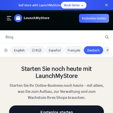
Sell more with LaunchMyStore
Book Demo →
Kostenlos testen
Blog
English
日本語
Español
Français
Deutsch
Port
Starten Sie noch heute mit
LaunchMyStore
Starten Sie Ihr Online-Business noch heute – mit allem,
was Sie zum Aufbau, zur Verwaltung und zum
Wachstum Ihres Shops brauchen.
Kostenlos starten