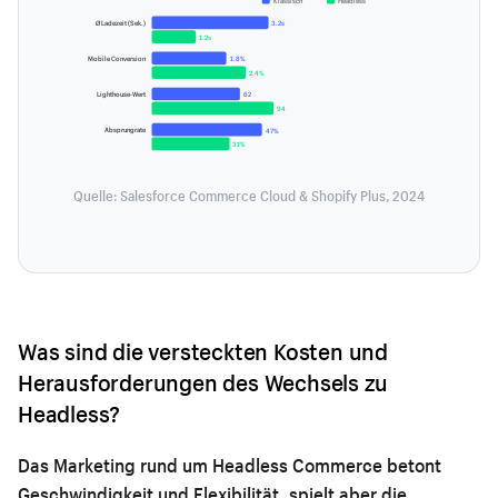
Klassisch
Headless
Ø Ladezeit (Sek.)
3.2s
1.2s
Mobile Conversion
1.8%
2.4%
Lighthouse-Wert
62
94
Absprungrate
47%
31%
Quelle: Salesforce Commerce Cloud & Shopify Plus, 2024
Was sind die versteckten Kosten und
Herausforderungen des Wechsels zu
Headless?
Das Marketing rund um Headless Commerce betont
Geschwindigkeit und Flexibilität, spielt aber die