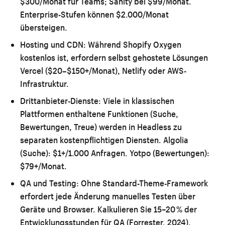
$300/Monat für Teams; Sanity bei $99/Monat.
Enterprise-Stufen können $2.000/Monat
übersteigen.
Hosting und CDN:
Während Shopify Oxygen
kostenlos ist, erfordern selbst gehostete Lösungen
Vercel ($20–$150+/Monat), Netlify oder AWS-
Infrastruktur.
Drittanbieter-Dienste:
Viele in klassischen
Plattformen enthaltene Funktionen (Suche,
Bewertungen, Treue) werden in Headless zu
separaten kostenpflichtigen Diensten. Algolia
(Suche): $1+/1.000 Anfragen. Yotpo (Bewertungen):
$79+/Monat.
QA und Testing:
Ohne Standard-Theme-Framework
erfordert jede Änderung manuelles Testen über
Geräte und Browser. Kalkulieren Sie 15–20 % der
Entwicklungsstunden für QA (Forrester, 2024).