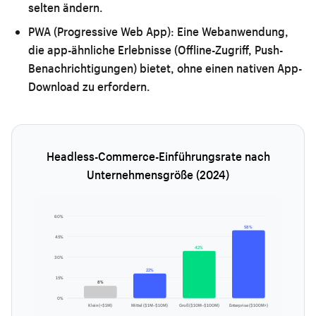
selten ändern.
PWA (Progressive Web App):
Eine Webanwendung,
die app-ähnliche Erlebnisse (Offline-Zugriff, Push-
Benachrichtigungen) bietet, ohne einen nativen App-
Download zu erfordern.
Headless-Commerce-Einführungsrate nach
Unternehmensgröße (2024)
60%
58%
45%
42%
30%
22%
15%
8%
0%
Klein (<$1M)
Mittel ($1M–$10M)
Groß ($10M–$100M)
Enterprise ($100M+)