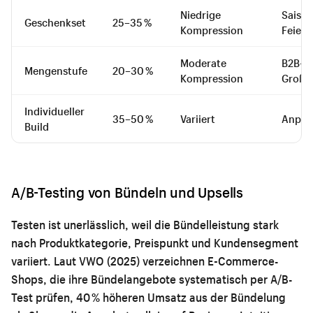
Niedrige
Saison
Geschenkset
25–35 %
Kompression
Feiert
Moderate
B2B- &
Mengenstufe
20–30 %
Kompression
Großh
Individueller
35–50 %
Variiert
Anpas
Build
A/B-Testing von Bündeln und Upsells
Testen ist unerlässlich, weil die Bündelleistung stark
nach Produktkategorie, Preispunkt und Kundensegment
variiert. Laut VWO (2025) verzeichnen E-Commerce-
Shops, die ihre Bündelangebote systematisch per A/B-
Test prüfen, 40 % höheren Umsatz aus der Bündelung