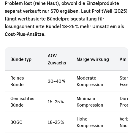
Problem löst (reine Haut), obwohl die Einzelprodukte
separat verkauft nur $70 ergäben. Laut ProfitWell (2025)
fängt wertbasierte Bündelpreisgestaltung für
lösungsorientierte Bündel 18–25 % mehr Umsatz ein als
Cost-Plus-Ansätze.
AOV-
Bündeltyp
Margenwirkung
Am bes
Zuwachs
Reines
Moderate
Starte
30–40 %
Bündel
Kompression
Essent
Gemischtes
Minimale
Die me
15–25 %
Bündel
Kompression
Produ
Hohe
Verbra
BOGO
18–25 %
Kompression
Nachf