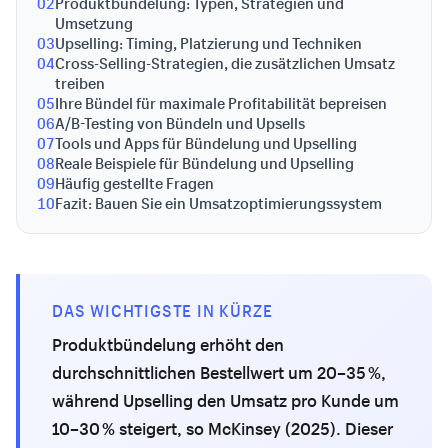
02
Produktbündelung: Typen, Strategien und
Umsetzung
03
Upselling: Timing, Platzierung und Techniken
04
Cross-Selling-Strategien, die zusätzlichen Umsatz
treiben
05
Ihre Bündel für maximale Profitabilität bepreisen
06
A/B-Testing von Bündeln und Upsells
07
Tools und Apps für Bündelung und Upselling
08
Reale Beispiele für Bündelung und Upselling
09
Häufig gestellte Fragen
10
Fazit: Bauen Sie ein Umsatzoptimierungssystem
DAS WICHTIGSTE IN KÜRZE
Produktbündelung erhöht den
durchschnittlichen Bestellwert um 20–35 %,
während Upselling den Umsatz pro Kunde um
10–30 % steigert, so McKinsey (2025). Dieser