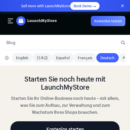
Sell more with LaunchMyStore
Book Demo →
Kostenlos testen
Blog
English
日本語
Español
Français
Deutsch
Port
Starten Sie noch heute mit
LaunchMyStore
Starten Sie Ihr Online-Business noch heute – mit allem,
was Sie zum Aufbau, zur Verwaltung und zum
Wachstum Ihres Shops brauchen.
Kostenlos starten