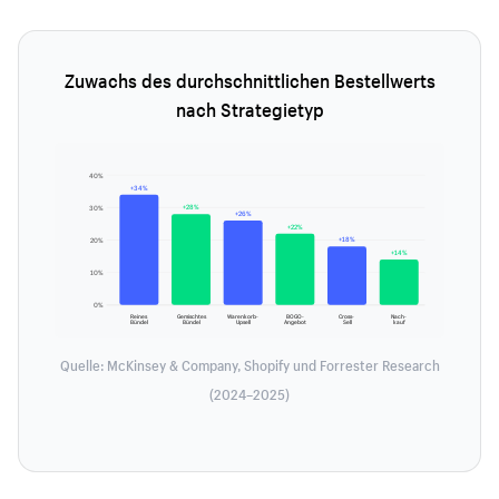
Zuwachs des durchschnittlichen Bestellwerts
nach Strategietyp
40%
+34%
+28%
30%
+26%
+22%
+18%
20%
+14%
10%
0%
Reines
Gemischtes
Warenkorb-
BOGO-
Cross-
Nach-
Bündel
Bündel
Upsell
Angebot
Sell
kauf
Quelle: McKinsey & Company, Shopify und Forrester Research
(2024–2025)