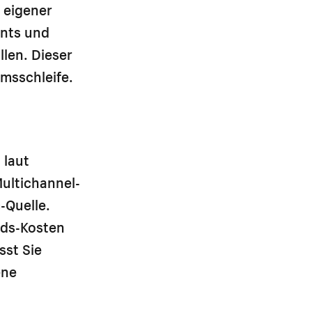
 eigener
ents und
len. Dieser
umsschleife.
 laut
Multichannel-
-Quelle.
Ads-Kosten
sst Sie
ene