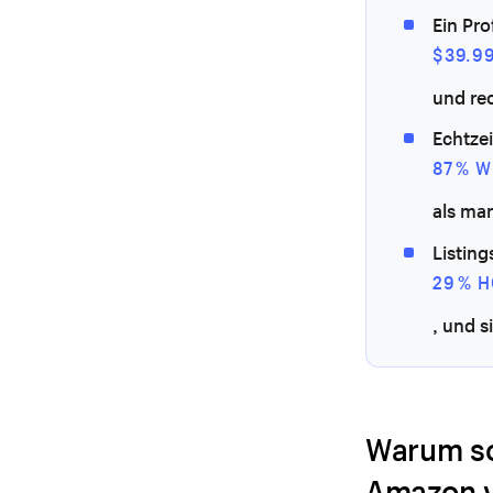
Ein Pro
$39.9
und rec
Echtzei
87 % 
als ma
Listing
29 % 
, und 
Warum so
Amazon v