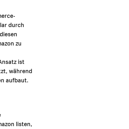
merce-
lar durch
 diesen
mazon zu
nsatz ist
tzt, während
en aufbaut.
e
azon listen,