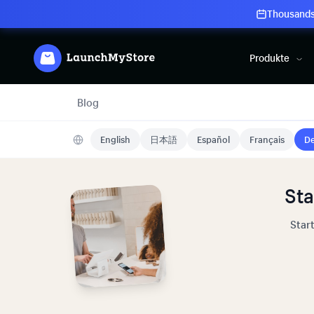
Thousands 
Produkte
Blog
English
日本語
Español
Français
De
Sta
Star