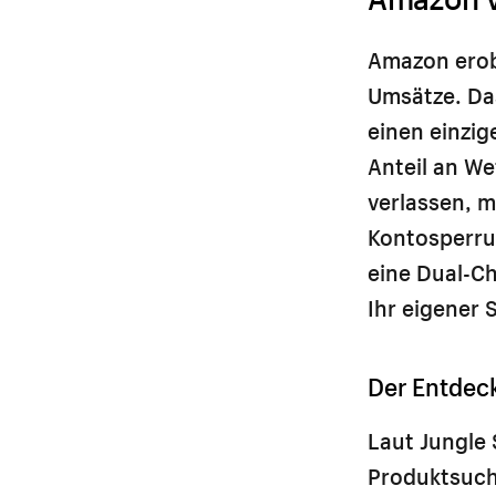
Amazon erob
Umsätze. Das
einen einzig
Anteil an W
verlassen, 
Kontosperru
eine Dual-C
Ihr eigener
Der Entdec
Laut Jungle 
Produktsuche