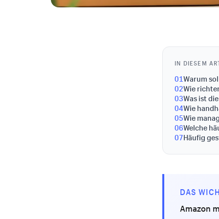
IN DIESEM AR
01
Warum sol
02
Wie richte
03
Was ist di
04
Wie handh
05
Wie manag
06
Welche häu
07
Häufig ges
DAS WICH
Amazon ma