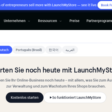
of entrepreneurs sell more with LaunchMyStore — see it live.
Book F
Unternehmen
Ressourcen
Preise
Partnerprogra
utsch
Português (Brasil)
한국어
العربية
rten Sie noch heute mit LaunchMyS
ten Sie Ihr Online-Business noch heute – mit allem, was Sie zum Au
zur Verwaltung und zum Wachstum Ihres Shops brauchen.
Kostenlos starten
So funktioniert LaunchMyStore