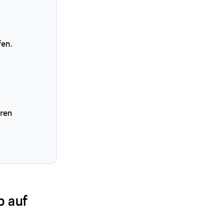
fen.
eren
p auf