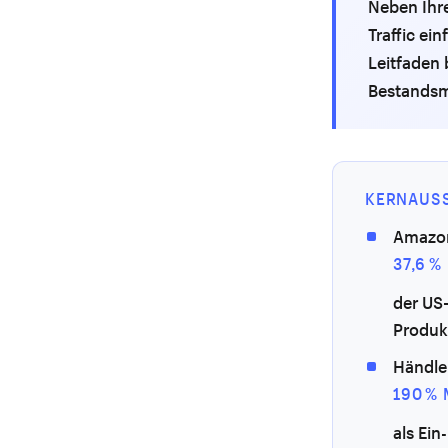
Neben Ihr
Traffic ei
Leitfaden 
Bestandsm
KERNAUS
Amazon
37,6 %
der US
Produkt
Händler
190 %
als Ein