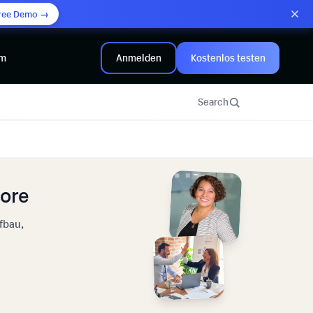
ree Demo →
mm
Anmelden
Kostenlos testen
Search
tore
fbau,