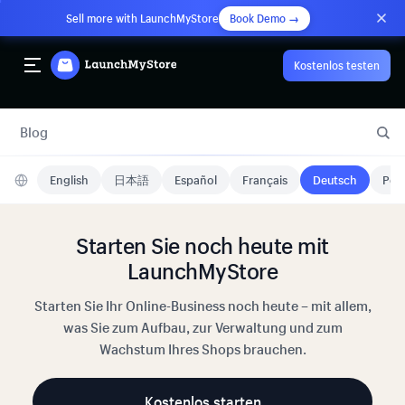
Sell more with LaunchMyStore
Book Demo →
Kostenlos testen
Blog
English
日本語
Español
Français
Deutsch
Port
Starten Sie noch heute mit
LaunchMyStore
Starten Sie Ihr Online-Business noch heute – mit allem,
was Sie zum Aufbau, zur Verwaltung und zum
Wachstum Ihres Shops brauchen.
Kostenlos starten