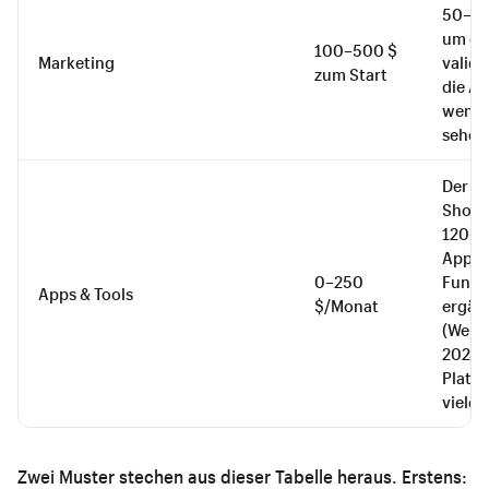
50–100
um di
100–500 $
Marketing
validi
zum Start
die Au
wenn 
sehen
Der du
Shopi
120–2
Apps 
0–250
Funkt
Apps & Tools
$/Monat
ergän
(Websi
2024).
Platt
viele 
Zwei Muster stechen aus dieser Tabelle heraus. Erstens: