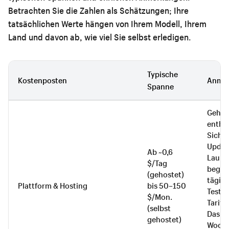
Betrachten Sie die Zahlen als Schätzungen; Ihre
tatsächlichen Werte hängen von Ihrem Modell, Ihrem
Land und davon ab, wie viel Sie selbst erledigen.
Typische
Kostenposten
Anme
Spanne
Gehost
enthal
Siche
Updat
Ab ~0,6
Launc
$/Tag
beginn
(gehostet)
tägig
Plattform & Hosting
bis 50–150
Testp
$/Mon.
Tarife
(selbst
Das se
gehostet)
WooCo