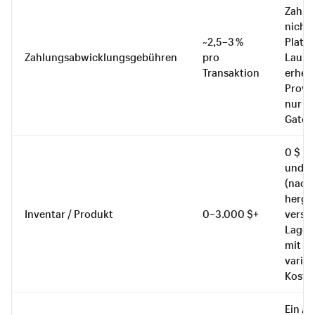
Zahlu
nicht 
~2,5–3 %
Plattf
Zahlungsabwicklungsgebühren
pro
Launc
Transaktion
erhebt
Provis
nur de
Gatew
0 $ be
und P
(nach
herges
Inventar / Produkt
0–3.000 $+
versen
Lagerh
mit A
variab
Koste
Ein An