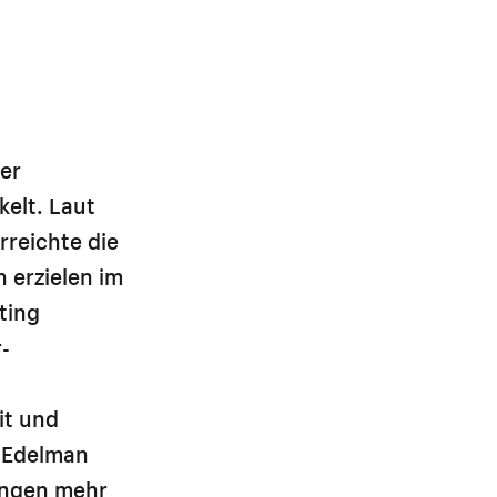
er
elt. Laut
reichte die
 erzielen im
ting
-
it und
 Edelman
ungen mehr