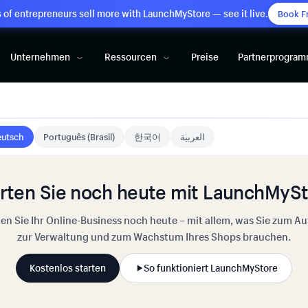
of entrepreneurs sell more with LaunchMyStore — see it live.
Book F
Unternehmen
Ressourcen
Preise
Partnerprogra
utsch
Português (Brasil)
한국어
العربية
rten Sie noch heute mit LaunchMyS
ten Sie Ihr Online-Business noch heute – mit allem, was Sie zum Au
zur Verwaltung und zum Wachstum Ihres Shops brauchen.
Kostenlos starten
So funktioniert LaunchMyStore