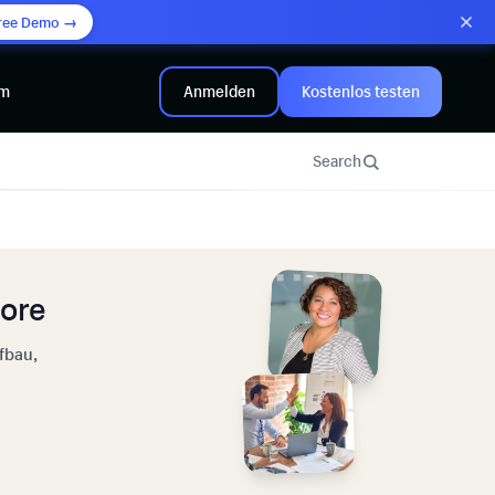
ree Demo →
mm
Anmelden
Kostenlos testen
Search
tore
fbau,