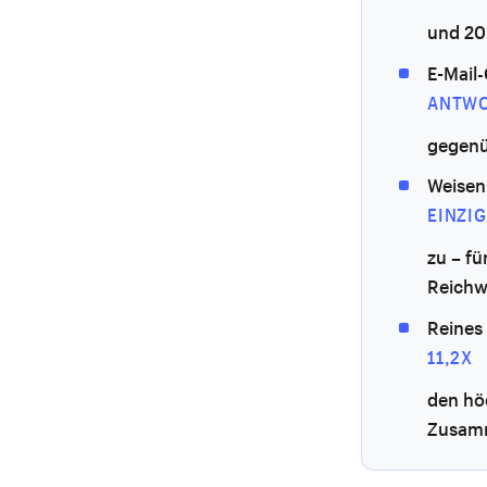
und 20
E-Mail-
ANTWO
gegenü
Weisen
EINZI
zu – f
Reichw
Reines
11,2X
den höc
Zusamm