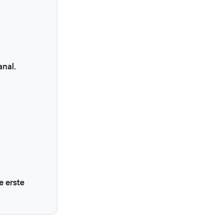
anal.
e erste