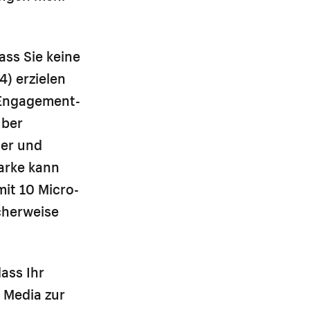
ass Sie keine
) erzielen
 Engagement-
über
ter und
arke kann
mit 10 Micro-
cherweise
ass Ihr
l Media zur