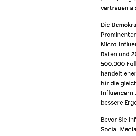
vertrauen a
Die Demokrat
Prominenten
Micro-Influ
Raten und 20
500.000 Foll
handelt ehe
für die glei
Influencern
bessere Erg
Bevor Sie In
Social-Media