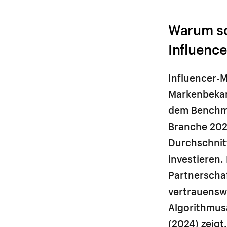
Warum so
Influenc
Influencer-M
Markenbekan
dem Benchma
Branche 2024
Durchschnitt
investieren.
Partnerscha
vertrauensw
Algorithmus
(2024) zeig