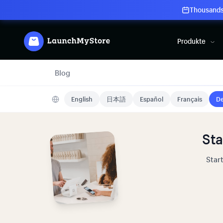
Thousands 
Produkte
Blog
English
日本語
Español
Français
De
Sta
Star