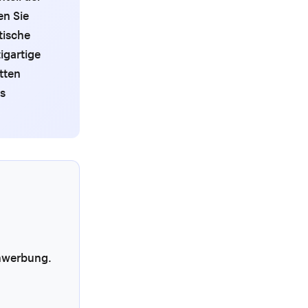
en Sie
tische
igartige
tten
as
enwerbung.