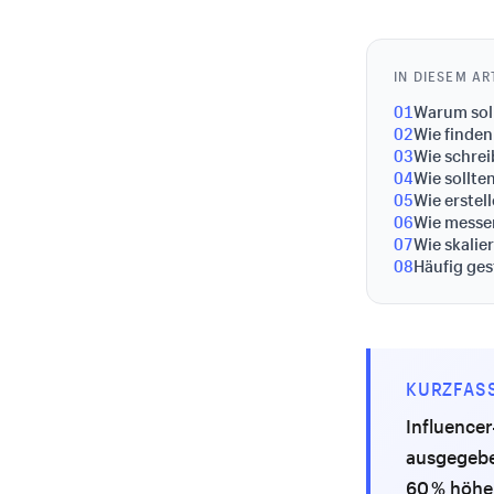
IN DIESEM AR
01
Warum soll
02
Wie finden 
03
Wie schre
04
Wie sollte
05
Wie erstel
06
Wie messen
07
Wie skalie
08
Häufig ges
KURZFAS
Influencer
ausgegebe
60 % höhe