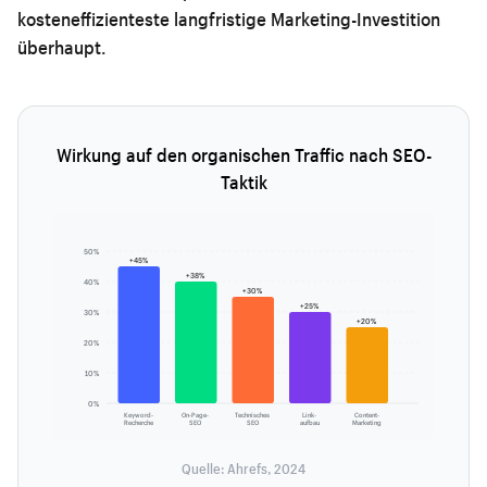
kosteneffizienteste langfristige Marketing-Investition
überhaupt.
Wirkung auf den organischen Traffic nach SEO-
Taktik
50%
+45%
+38%
40%
+30%
+25%
30%
+20%
20%
10%
0%
Keyword-
On-Page-
Technisches
Link-
Content-
Recherche
SEO
SEO
aufbau
Marketing
Quelle: Ahrefs, 2024