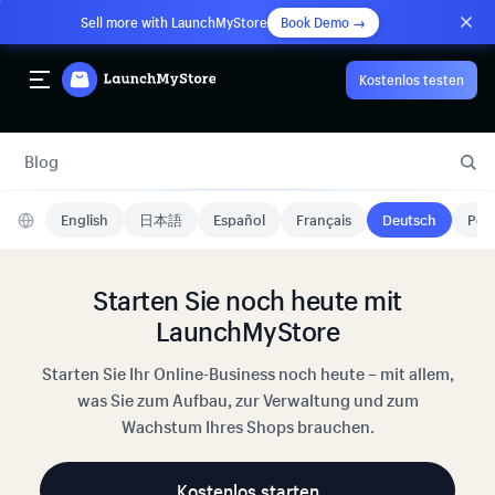
Sell more with LaunchMyStore
Book Demo →
Kostenlos testen
Blog
English
日本語
Español
Français
Deutsch
Port
Starten Sie noch heute mit
LaunchMyStore
Starten Sie Ihr Online-Business noch heute – mit allem,
was Sie zum Aufbau, zur Verwaltung und zum
Wachstum Ihres Shops brauchen.
Kostenlos starten