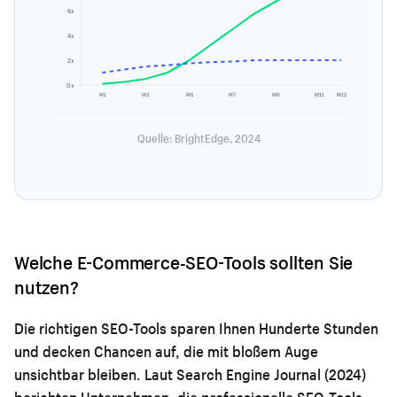
6x
4x
2x
0x
M1
M3
M5
M7
M9
M11
M12
Quelle: BrightEdge, 2024
Welche E-Commerce-SEO-Tools sollten Sie
nutzen?
Die richtigen SEO-Tools sparen Ihnen Hunderte Stunden
und decken Chancen auf, die mit bloßem Auge
unsichtbar bleiben. Laut Search Engine Journal (2024)