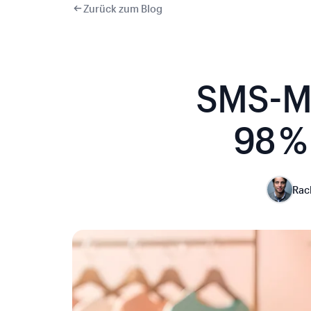
Zurück zum Blog
SMS-Ma
98 %
Rac