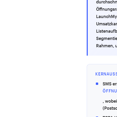
durchschni
Öffnungsr
LaunchMyS
Umsatzkan
Listenauf
Segmentier
Rahmen, u
KERNAUS
SMS err
ÖFFNU
, wobe
(Postsc