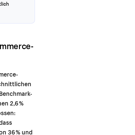
lich
ommerce-
mmerce-
hnittlichen
m Benchmark-
nen 2,6 %
ossen:
dass
von 36 % und