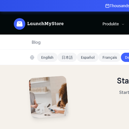
Thousands 
Produkte
Blog
English
日本語
Español
Français
De
Sta
Star