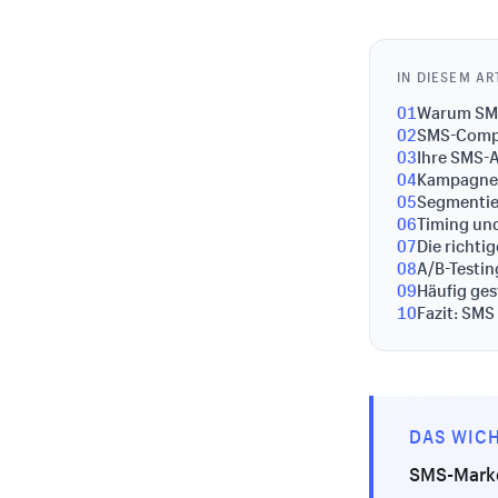
IN DIESEM AR
01
Warum SMS
02
SMS-Compl
03
Ihre SMS-
04
Kampagnen
05
Segmentie
06
Timing und
07
Die richti
08
A/B-Testi
09
Häufig ges
10
Fazit: SMS
DAS WICH
SMS-Market