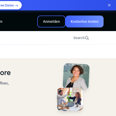
ree Demo →
mm
Anmelden
Kostenlos testen
Search
tore
fbau,