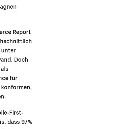
pagnen
erce Report
hschnittlich
 unter
wand. Doch
 als
nce für
s konformen,
en.
le-First-
s, dass 97 %