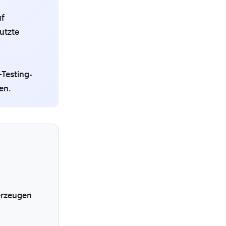
uf
utzte
Testing-
en.
erzeugen