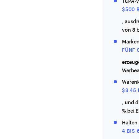
TCPA-V
$500 
, ausdr
von 8 b
Marken
FÜNF 
erzeug
Werbea
Warenk
$3.45
, und 
% bei 
Halten 
4 BIS