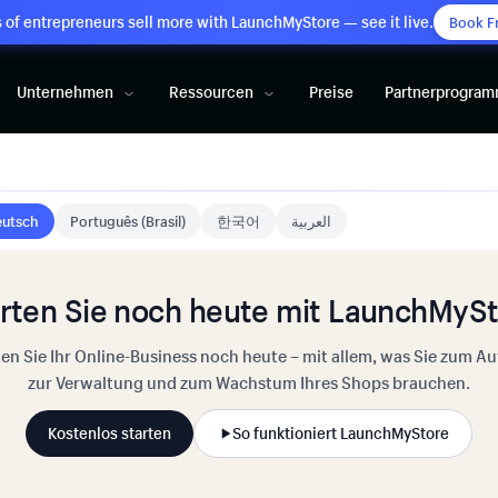
of entrepreneurs sell more with LaunchMyStore — see it live.
Book F
Unternehmen
Ressourcen
Preise
Partnerprogra
utsch
Português (Brasil)
한국어
العربية
rten Sie noch heute mit LaunchMyS
ten Sie Ihr Online-Business noch heute – mit allem, was Sie zum Au
zur Verwaltung und zum Wachstum Ihres Shops brauchen.
Kostenlos starten
So funktioniert LaunchMyStore