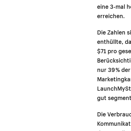
eine 3-mal 
erreichen.
Die Zahlen 
enthüllte, 
$71 pro ges
Berücksicht
nur 39 % der
Marketingkan
LaunchMyStor
gut segment
Die Verbrauc
Kommunikati