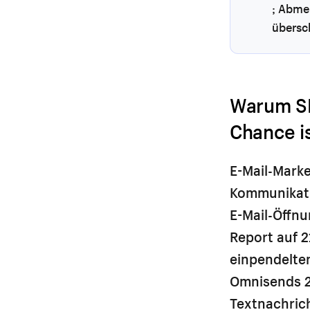
; Abme
übersch
Warum SM
Chance i
E-Mail-Mark
Kommunikati
E-Mail-Öffnu
Report auf 2
einpendelten
Omnisends 2
Textnachrich