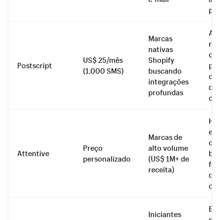
pre
Atr
Marcas
rec
nativas
con
US$ 25/mês
Shopify
Postscript
po
(1.000 SMS)
buscando
ca
integrações
de 
profundas
ch
Hor
env
Marcas de
co
Preço
alto volume
Attentive
bid
personalizado
(US$ 1M+ de
fer
receita)
de
co
E-m
Iniciantes
pu