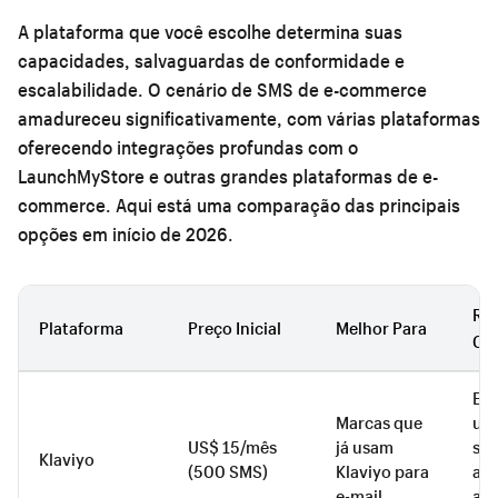
A plataforma que você escolhe determina suas
capacidades, salvaguardas de conformidade e
escalabilidade. O cenário de SMS de e-commerce
amadureceu significativamente, com várias plataformas
oferecendo integrações profundas com o
LaunchMyStore e outras grandes plataformas de e-
commerce. Aqui está uma comparação das principais
opções em início de 2026.
Rec
Plataforma
Preço Inicial
Melhor Para
Ch
E-m
Marcas que
uni
US$ 15/mês
já usam
se
Klaviyo
(500 SMS)
Klaviyo para
av
e-mail
ana