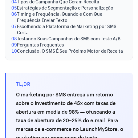
04
Tipos de Campanha Que Geram Receita
05
Estratégias de Segmentação e Personalização
06
Timing e Frequência: Quando e Com Que
Frequência Enviar Texto
07
Escolhendo a Plataforma de Marketing por SMS
Certa
08
Testando Suas Campanhas de SMS com Teste A/B
09
Perguntas Frequentes
10
Conclusão: O SMS É Seu Próximo Motor de Receita
TL;DR
O marketing por SMS entrega um retorno
sobre o investimento de 45x com taxas de
abertura em média de 98% — ofuscando a
taxa de abertura de 20–25% do e-mail. Para
marcas de e-commerce no LaunchMyStore, o
marketing por mensagem de texto