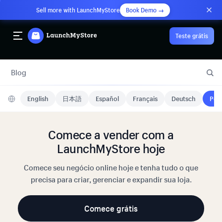
Sell more with LaunchMyStore
Book Demo →
Teste grátis
Blog
English
日本語
Español
Français
Deutsch
Port
Comece a vender com a
LaunchMyStore hoje
Comece seu negócio online hoje e tenha tudo o que
precisa para criar, gerenciar e expandir sua loja.
Comece grátis