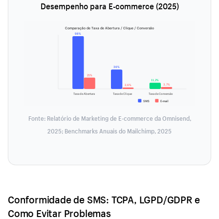
Desempenho para E-commerce (2025)
Comparação de Taxa de Abertura / Clique / Conversão
98%
36%
21%
11,2%
3,7%
2,6%
Taxa de Abertura
Taxa de Clique
Taxa de Conversão
SMS
E-mail
Fonte: Relatório de Marketing de E-commerce da Omnisend,
2025; Benchmarks Anuais do Mailchimp, 2025
Conformidade de SMS: TCPA, LGPD/GDPR e
Como Evitar Problemas