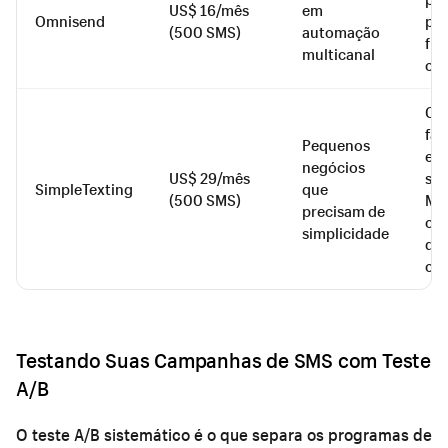
US$ 16/mês
em
Omnisend
pla
(500 SMS)
automação
flu
multicanal
con
Co
fác
Pequenos
em
negócios
US$ 29/mês
sup
SimpleTexting
que
(500 SMS)
MM
precisam de
ca
simplicidade
de 
ch
Testando Suas Campanhas de SMS com Teste
A/B
O teste A/B sistemático é o que separa os programas de