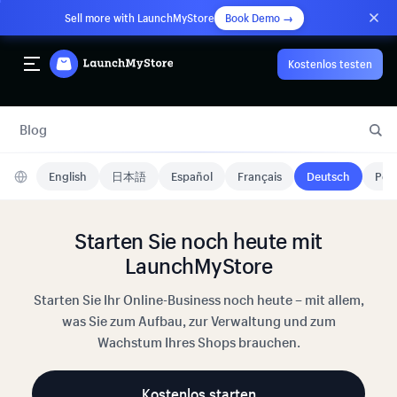
Sell more with LaunchMyStore
Book Demo →
Kostenlos testen
Blog
English
日本語
Español
Français
Deutsch
Port
Starten Sie noch heute mit
LaunchMyStore
Starten Sie Ihr Online-Business noch heute – mit allem,
was Sie zum Aufbau, zur Verwaltung und zum
Wachstum Ihres Shops brauchen.
Kostenlos starten