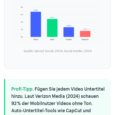
8%
6.72%
6%
4.80%
4%
2.60%
1.60%
2%
0%
TikTok
Reels
YouTube
Facebook
Quelle: Sprout Social, 2024; Social Insider, 2024
Profi-Tipp:
Fügen Sie jedem Video Untertitel
hinzu. Laut Verizon Media (2024) schauen
92 % der Mobilnutzer Videos ohne Ton.
Auto-Untertitel-Tools wie CapCut und