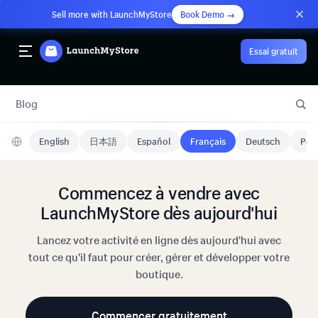
Sell more with LaunchMyStore
Book Demo →
Essai gratuit
Blog
English
日本語
Español
Français
Deutsch
Port
Commencez à vendre avec
LaunchMyStore dès aujourd'hui
Lancez votre activité en ligne dès aujourd'hui avec
tout ce qu'il faut pour créer, gérer et développer votre
boutique.
Commencer gratuitement