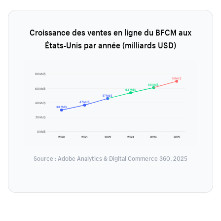
Croissance des ventes en ligne du BFCM aux
États-Unis par année (milliards USD)
80 Md$
75 Md$
69 Md$
60 Md$
63 Md$
57 Md$
47 Md$
40 Md$
38 Md$
20 Md$
0 Md$
2020
2021
2022
2023
2024
2025
Source : Adobe Analytics & Digital Commerce 360, 2025