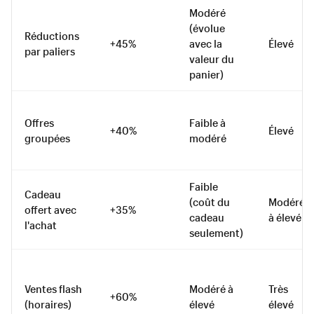
Modéré
(évolue
Réductions
+45%
avec la
Élevé
par paliers
valeur du
panier)
Offres
Faible à
+40%
Élevé
groupées
modéré
Faible
Cadeau
(coût du
Modéré
offert avec
+35%
cadeau
à élevé
l'achat
seulement)
Ventes flash
Modéré à
Très
+60%
(horaires)
élevé
élevé