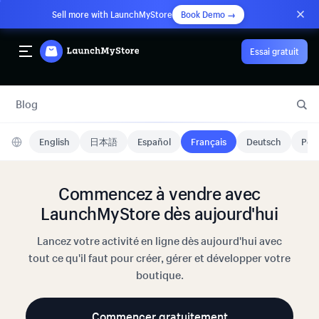
Sell more with LaunchMyStore
Book Demo →
Essai gratuit
Blog
English
日本語
Español
Français
Deutsch
Port
Commencez à vendre avec
LaunchMyStore dès aujourd'hui
Lancez votre activité en ligne dès aujourd'hui avec
tout ce qu'il faut pour créer, gérer et développer votre
boutique.
Commencer gratuitement