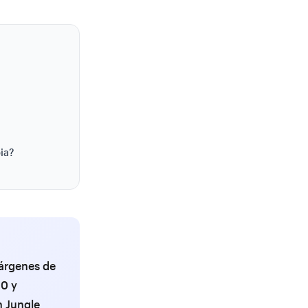
ia?
márgenes de
00 y
n Jungle