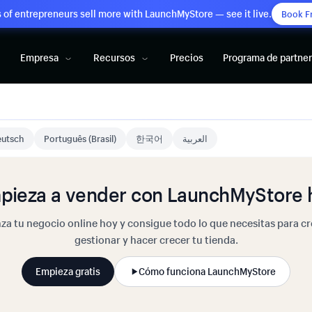
of entrepreneurs sell more with LaunchMyStore — see it live.
Book F
Empresa
Recursos
Precios
Programa de partne
utsch
Português (Brasil)
한국어
العربية
pieza a vender con LaunchMyStore 
za tu negocio online hoy y consigue todo lo que necesitas para cr
gestionar y hacer crecer tu tienda.
Empieza gratis
Cómo funciona LaunchMyStore