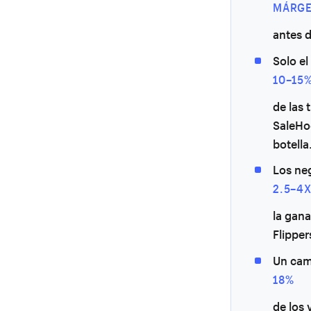
MÁRGE
antes d
Solo el
10–15
de las 
SaleHoo
botella
Los ne
2.5–4
la gana
Flipper
Un cami
18%
de los