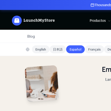
Thousands 
Productos
Blog
English
日本語
Español
Français
De
Em
Lan