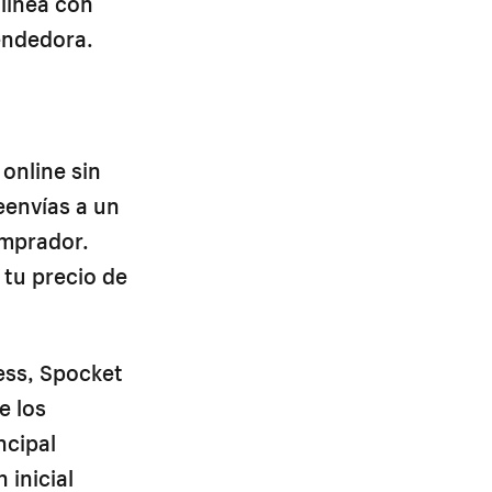
alinea con
rendedora.
online sin
eenvías a un
omprador.
 tu precio de
ess, Spocket
e los
ncipal
 inicial