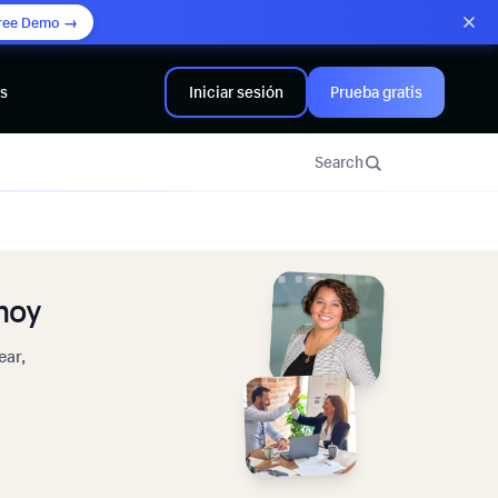
ree Demo →
rs
Iniciar sesión
Prueba gratis
Search
hoy
ear,