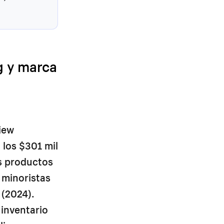
ng y marca
iew
 los $301 mil
os productos
 minoristas
 (2024).
inventario