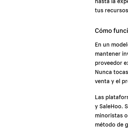
hasta la exp
tus recursos
Cómo funci
En un modelo
mantener inv
proveedor e
Nunca tocas 
venta y el p
Las platafor
y SaleHoo. 
minoristas o
método de ge