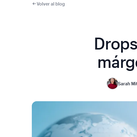
Volver al blog
Drops
márge
Sarah Mi