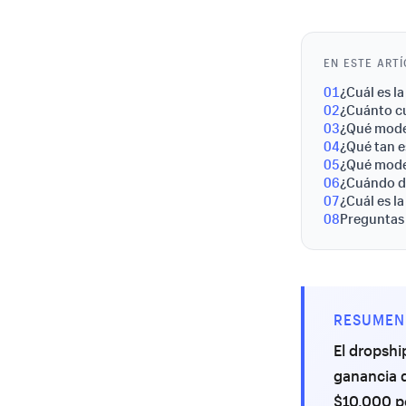
EN ESTE ART
01
¿Cuál es l
02
¿Cuánto cu
03
¿Qué mode
04
¿Qué tan 
05
¿Qué model
06
¿Cuándo de
07
¿Cuál es l
08
Preguntas
RESUMEN
El dropshi
ganancia d
$10,000 p