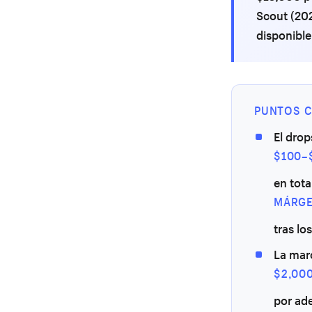
Scout (202
disponible
PUNTOS C
El drop
$100–
en tota
MÁRGE
tras lo
La mar
$2,00
por ade