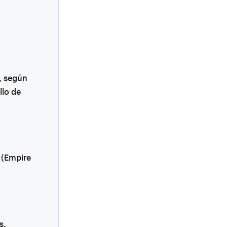
, según
llo de
g (Empire
s,