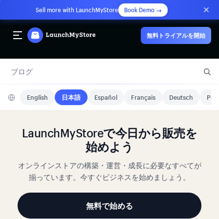
Sell more with LaunchMyStore
Book Demo →
無料トライアルを開始
ブログ
English
日本語
Español
Français
Deutsch
Port
LaunchMyStoreで今日から販売を
始めよう
オンラインストアの構築・運営・成長に必要なすべてが
揃っています。今すぐビジネスを始めましょう。
無料で始める