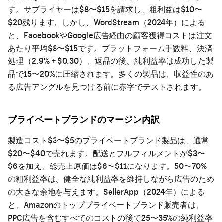
す。サプライヤーは$8〜$15を請求し、粗利益は$10〜
$20残ります。しかし、WordStream（2024年）による
と、FacebookやGoogle広告経由の顧客獲得コストは注文
あたり平均$8〜$15です。プラットフォーム手数料、決済
処理（2.9% + $0.30）、返品の後、純利益率は成功した製
品で15〜20%に圧縮されます。多くの製品は、収益性のあ
る広告アングルを見つける前に赤字でテストされます。
プライベートブランドのマージン内訳
製造コスト$3〜$5のプライベートブランド製品は、通常
$20〜$40で売れます。配送とフルフィルメントが$3〜
$6を加え、総売上原価は$6〜$11になります。50〜70%
の粗利益率は、健全な純利益率を維持しながら広告のため
の大きな余地を与えます。SellerApp（2024年）による
と、Amazonのトッププライベートブランド販売者は、
PPC広告を含むすべてのコストの後で25〜35%の純利益率