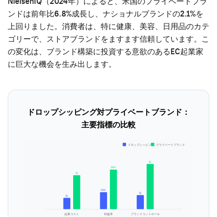
NielsenIQ（2024年）によると、米国のプライベートブラ
ンドは前年比6.8%成長し、ナショナルブランドの2.1%を
上回りました。消費者は、特に健康、美容、日用品のカテ
ゴリーで、ストアブランドをますます信頼しています。こ
の変化は、ブランド構築に投資する意欲のあるEC起業家
に巨大な機会を生み出します。
ドロップシッピング対プライベートブランド：
主要指標の比較
ドロップシッピング
プライベートブランド
高
55%
高
20%
低
低
起業コスト
利益率
ブランドコントロール