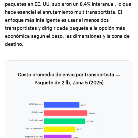
paquetes en EE. UU. subieron un 8,4% interanual, lo que
hace esencial el enrutamiento multitransportista. El
enfoque más inteligente es usar al menos dos
transportistas y dirigir cada paquete a la opción más
económica según el peso, las dimensiones y la zona de
destino.
Costo promedio de envío por transportista —
Paquete de 2 lb, Zona 5 (2025)
USPS Priority
$9.00
UPS Ground
$11.00
FedEx Ground
$10.50
DHL eCommerce
$8.00
Regional (OnTrac)
$7.00