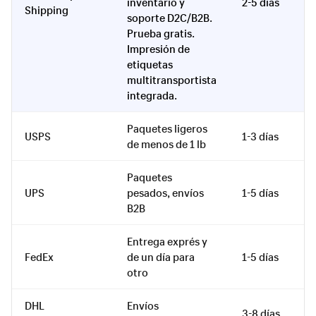
inventario y
2-5 días
Shipping
re
soporte D2C/B2B.
Prueba gratis.
Impresión de
etiquetas
multitransportista
integrada.
Paquetes ligeros
USPS
1-3 días
E
de menos de 1 lb
Paquetes
UPS
pesados, envíos
1-5 días
A
B2B
Entrega exprés y
FedEx
de un día para
1-5 días
A
otro
DHL
Envíos
3-8 días
E