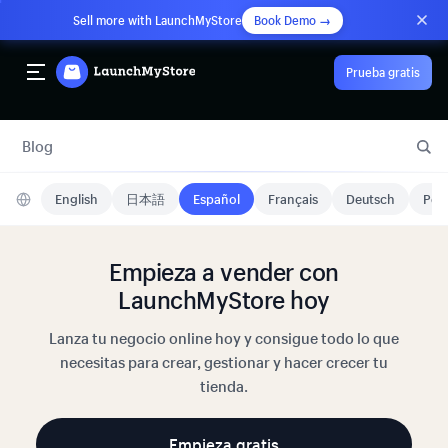
Sell more with LaunchMyStore
Book Demo →
Prueba gratis
Blog
English
日本語
Español
Français
Deutsch
Port
Empieza a vender con
LaunchMyStore hoy
Lanza tu negocio online hoy y consigue todo lo que
necesitas para crear, gestionar y hacer crecer tu
tienda.
Empieza gratis