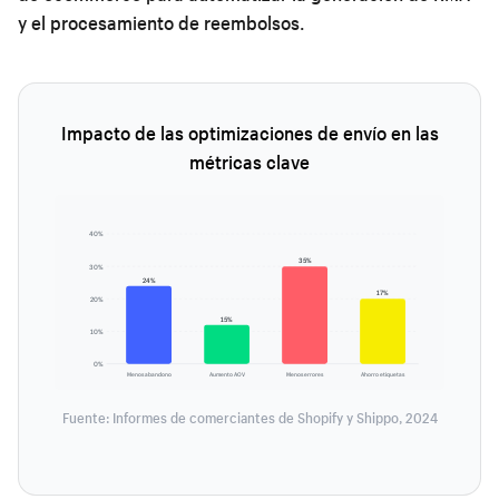
y el procesamiento de reembolsos.
Impacto de las optimizaciones de envío en las
métricas clave
40%
35%
30%
24%
17%
20%
15%
10%
0%
Menos abandono
Aumento AOV
Menos errores
Ahorro etiquetas
Fuente: Informes de comerciantes de Shopify y Shippo, 2024