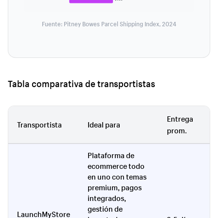
Fuente: Pitney Bowes Parcel Shipping Index, 2024
Tabla comparativa de transportistas
Entrega
Transportista
Ideal para
S
prom.
Plataforma de
ecommerce todo
en uno con temas
premium, pagos
integrados,
gestión de
LaunchMyStore
E