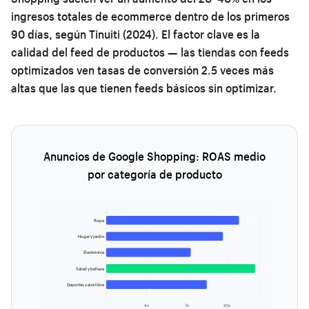
ingresos totales de ecommerce dentro de los primeros
90 días, según Tinuiti (2024). El factor clave es la
calidad del feed de productos — las tiendas con feeds
optimizados ven tasas de conversión 2.5 veces más
altas que las que tienen feeds básicos sin optimizar.
Anuncios de Google Shopping: ROAS medio
por categoría de producto
Ropa
9.2x
Hogar y jardín
8.1x
Electrónica
5.8x
Salud y belleza
10.3x
Deportes y aire libre
7.0x
4x
7x
10x