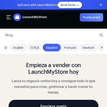
Sell more with LaunchMyStore
Book Demo →
Prueba gratis
Blog
English
日本語
Español
Français
Deutsch
Port
Empieza a vender con
LaunchMyStore hoy
Lanza tu negocio online hoy y consigue todo lo que
necesitas para crear, gestionar y hacer crecer tu
tienda.
Empieza gratis