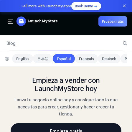
Sell more with LaunchMyStore
Book Demo →
Prueba gratis
Blog
English
日本語
Español
Français
Deutsch
Port
Empieza a vender con
LaunchMyStore hoy
Lanza tu negocio online hoy y consigue todo lo que
necesitas para crear, gestionar y hacer crecer tu
tienda.
Empieza gratis