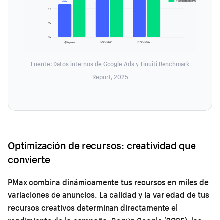
Performance Max
4.6x
4x
2x
0x
<$5K/mes
$5K–$20K
$20K–$50K
Fuente: Datos internos de Google Ads y Tinuiti Benchmark
Report, 2025
Optimización de recursos: creatividad que
convierte
PMax combina dinámicamente tus recursos en miles de
variaciones de anuncios. La calidad y la variedad de tus
recursos creativos determinan directamente el