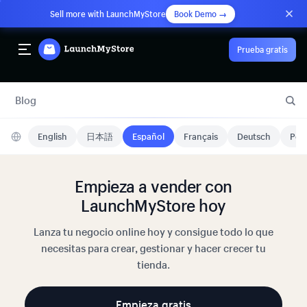
Sell more with LaunchMyStore
Book Demo →
Prueba gratis
Blog
English
日本語
Español
Français
Deutsch
Port
Empieza a vender con
LaunchMyStore hoy
Lanza tu negocio online hoy y consigue todo lo que
necesitas para crear, gestionar y hacer crecer tu
tienda.
Empieza gratis