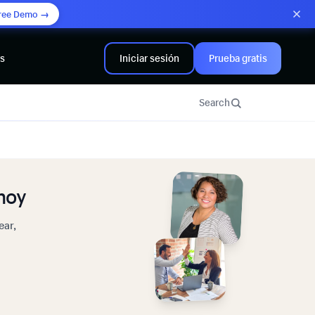
ree Demo →
rs
Iniciar sesión
Prueba gratis
Search
hoy
ear,