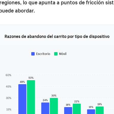
 regiones, lo que apunta a puntos de fricción si
 puede abordar.
Razones de abandono del carrito por tipo de dispositivo
Escritorio
Móvil
60%
53%
48%
45%
30%
30%
24%
22%
19%
18%
15%
15%