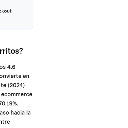
eckout
ritos?
os 4.6
convierte en
ute (2024)
 de ecommerce
70.19%.
aso hacia la
ntre