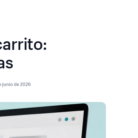
arrito:
as
e junio de 2026