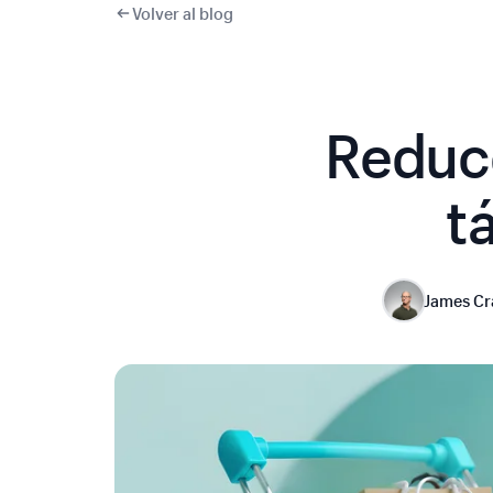
Volver al blog
Reduce
t
James Cr