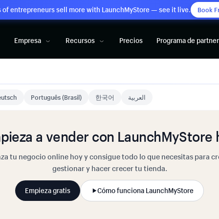
of entrepreneurs sell more with LaunchMyStore — see it live.
Book F
Empresa
Recursos
Precios
Programa de partne
utsch
Português (Brasil)
한국어
العربية
pieza a vender con LaunchMyStore 
za tu negocio online hoy y consigue todo lo que necesitas para cr
gestionar y hacer crecer tu tienda.
Empieza gratis
Cómo funciona LaunchMyStore