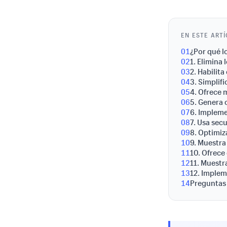
EN ESTE ART
01
¿Por qué l
02
1. Elimina
03
2. Habilit
04
3. Simplif
05
4. Ofrece 
06
5. Genera 
07
6. Impleme
08
7. Usa sec
09
8. Optimiz
10
9. Muestra
11
10. Ofrece
12
11. Muestr
13
12. Implem
14
Preguntas