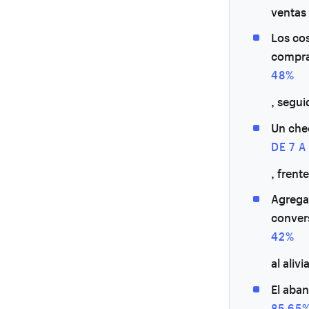
ventas
Los cos
compra
48%
, segui
Un che
DE 7 
, frent
Agregar
conver
42%
al aliv
El aban
85.65