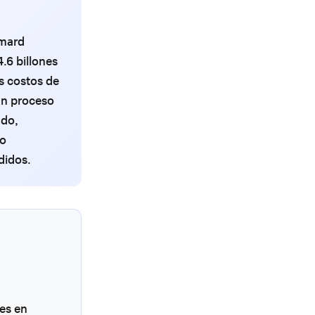
ymard
.6 billones
s costos de
un proceso
ado,
to
didos.
les en