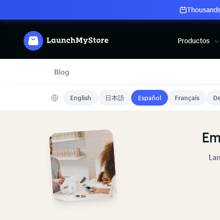
Thousands 
Productos
Blog
English
日本語
Español
Français
De
Em
Lan