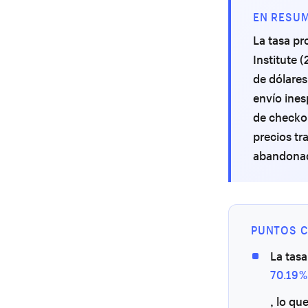
EN RESU
La tasa pr
Institute 
de dólares
envío ines
de checko
precios tr
abandonado
PUNTOS C
La tasa
70.19%
, lo qu