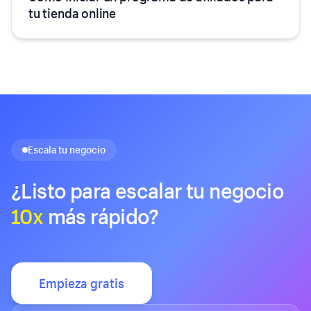
tu tienda online
Escala tu negocio
¿Listo para escalar tu negocio
10x
más rápido?
Empieza gratis