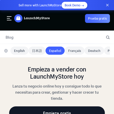
Sell more with LaunchMyStore
Book Demo →
Prueba gratis
Blog
English
日本語
Español
Français
Deutsch
Port
Empieza a vender con
LaunchMyStore hoy
Lanza tu negocio online hoy y consigue todo lo que
necesitas para crear, gestionar y hacer crecer tu
tienda.
Empieza gratis