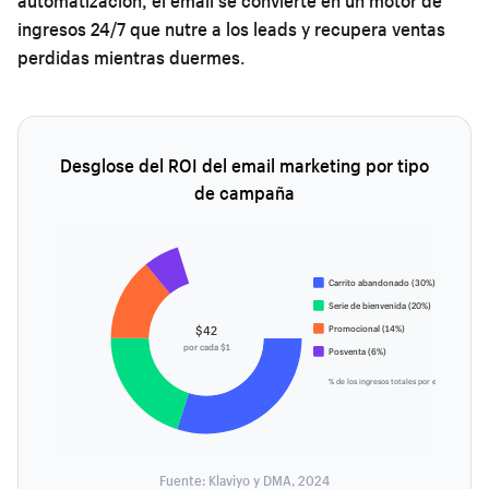
automatización, el email se convierte en un motor de
ingresos 24/7 que nutre a los leads y recupera ventas
perdidas mientras duermes.
Desglose del ROI del email marketing por tipo
de campaña
Carrito abandonado (30%)
Serie de bienvenida (20%)
$42
Promocional (14%)
por cada $1
Posventa (6%)
% de los ingresos totales por email
Fuente: Klaviyo y DMA, 2024