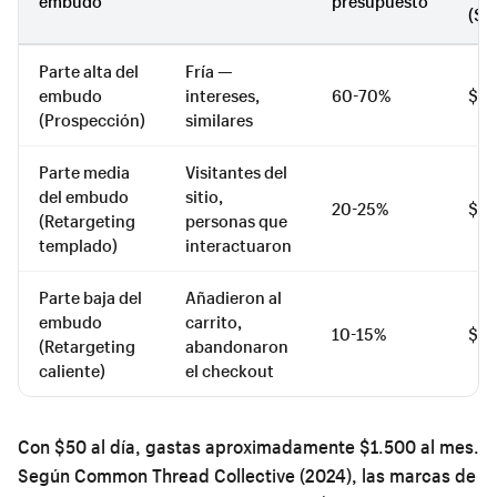
embudo
presupuesto
($5
Parte alta del
Fría —
embudo
intereses,
60-70%
$30
(Prospección)
similares
Parte media
Visitantes del
del embudo
sitio,
20-25%
$10
(Retargeting
personas que
templado)
interactuaron
Parte baja del
Añadieron al
embudo
carrito,
10-15%
$5-
(Retargeting
abandonaron
caliente)
el checkout
Con $50 al día, gastas aproximadamente $1.500 al mes.
Según Common Thread Collective (2024), las marcas de