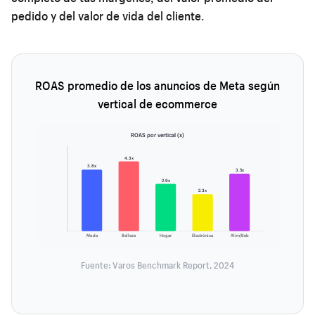
pedido y del valor de vida del cliente.
ROAS promedio de los anuncios de Meta según
vertical de ecommerce
ROAS por vertical (x)
4.3x
3.8x
3.5x
2.9x
2.3x
Moda
Belleza
Hogar
Electrónica
Alim/Beb
Fuente: Varos Benchmark Report, 2024