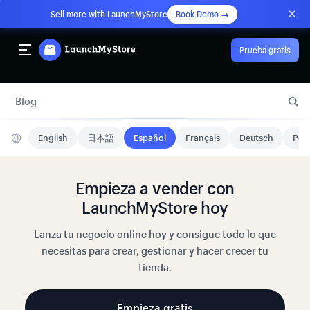
Sell more with LaunchMyStore
Book Demo →
Prueba gratis
Blog
English
日本語
Español
Français
Deutsch
Port
Empieza a vender con
LaunchMyStore hoy
Lanza tu negocio online hoy y consigue todo lo que
necesitas para crear, gestionar y hacer crecer tu
tienda.
Empieza gratis