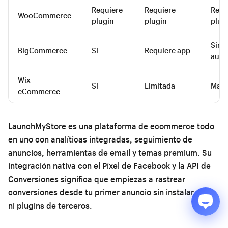
Requiere
Requiere
Requ
WooCommerce
plugin
plugin
plug
Sinc
BigCommerce
Sí
Requiere app
auto
Wix
Sí
Limitada
Manu
eCommerce
LaunchMyStore es una plataforma de ecommerce todo
en uno con analíticas integradas, seguimiento de
anuncios, herramientas de email y temas premium. Su
integración nativa con el Píxel de Facebook y la API de
Conversiones significa que empiezas a rastrear
conversiones desde tu primer anuncio sin instalar apps
ni plugins de terceros.