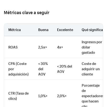
Métricas clave a seguir
Métrica
Buena
Excelente
Qué significa
Ingresos por
ROAS
2,5x+
4x+
dólar
gastado
CPA (Coste
< 30%
Coste de
< 20% del
por
del
adquirir un
AOV
adquisición)
AOV
cliente
Porcentaje
de
CTR (Tasa de
1,0%+
2,0%+
espectadores
clics)
que hacen
clic