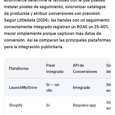
instalar píxeles de seguimiento, sincronizar catálogos
de productos y atribuir conversiones con precisión.
Según Littledata (2024), las tiendas con un seguimiento
correctamente integrado registran un ROAS un 25-40%
mayor simplemente porque capturan más datos de
conversión. Así se comparan las principales plataformas
para la integración publicitaria.
Píxel
API de
Sinc
Plataforma
integrado
Conversiones
de c
Sí — un
Sinc
LaunchMyStore
Integrada
clic
auto
Sinc
Shopify
Sí
Requiere app
auto