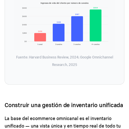
Ingresos de vida del cliente por número de canales
$804
$800
$597
$600
$425
$400
$208
$200
$0
1 canal
2 canales
3 canales
4+ canales
Fuente: Harvard Business Review, 2024; Google Omnichannel
Research, 2025
Construir una gestión de inventario unificada
La base del ecommerce omnicanal es el inventario
unificado — una vista única y en tiempo real de todo tu