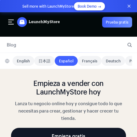
Sell more with LaunchMyStore
Book Demo →
Prueba gratis
Blog
English
日本語
Español
Français
Deutsch
Port
Empieza a vender con
LaunchMyStore hoy
Lanza tu negocio online hoy y consigue todo lo que
necesitas para crear, gestionar y hacer crecer tu
tienda.
Empieza gratis