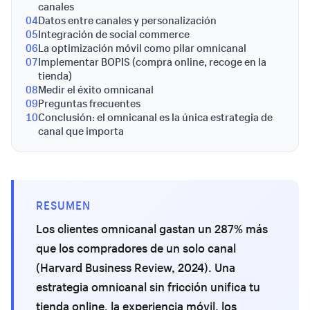
canales
04
Datos entre canales y personalización
05
Integración de social commerce
06
La optimización móvil como pilar omnicanal
07
Implementar BOPIS (compra online, recoge en la
tienda)
08
Medir el éxito omnicanal
09
Preguntas frecuentes
10
Conclusión: el omnicanal es la única estrategia de
canal que importa
RESUMEN
Los clientes omnicanal gastan un 287% más
que los compradores de un solo canal
(Harvard Business Review, 2024). Una
estrategia omnicanal sin fricción unifica tu
tienda online, la experiencia móvil, los