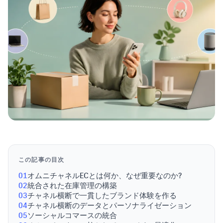
この記事の目次
01
オムニチャネルECとは何か、なぜ重要なのか?
02
統合された在庫管理の構築
03
チャネル横断で一貫したブランド体験を作る
04
チャネル横断のデータとパーソナライゼーション
05
ソーシャルコマースの統合