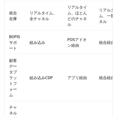
リアルタイ
リアルタ
統合
リアルタイム、
ム、ほとん
ム、一部
在庫
全チャネル
どのチャネ
ネル
ル
BOPIS
POSアドオ
サポ
組み込み
統合経由
ン経由
ート
顧客
デー
タプ
ラッ
組み込みCDP
アプリ経由
統合経由
トフ
ォー
ム
チャ
ネル