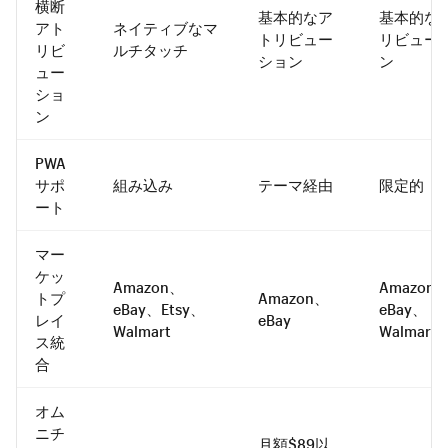
横断
基本的なア
基本的な
アト
ネイティブなマ
トリビュー
リビュー
リビ
ルチタッチ
ション
ン
ュー
ショ
ン
PWA
サポ
組み込み
テーマ経由
限定的
ート
マー
ケッ
Amazon、
Amazon
トプ
Amazon、
eBay、Etsy、
eBay、
レイ
eBay
Walmart
Walmart
ス統
合
オム
ニチ
月額$89以