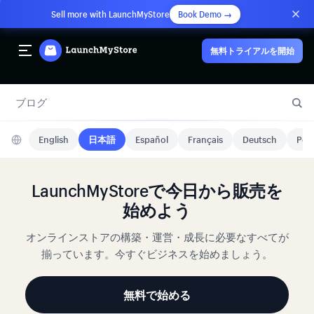
Sell more with LaunchMyStore
Book Demo →
無料トライアルを開始
ブログ
English
日本語
Español
Français
Deutsch
Port
LaunchMyStoreで今日から販売を
始めよう
オンラインストアの構築・運営・成長に必要なすべてが
揃っています。今すぐビジネスを始めましょう。
無料で始める