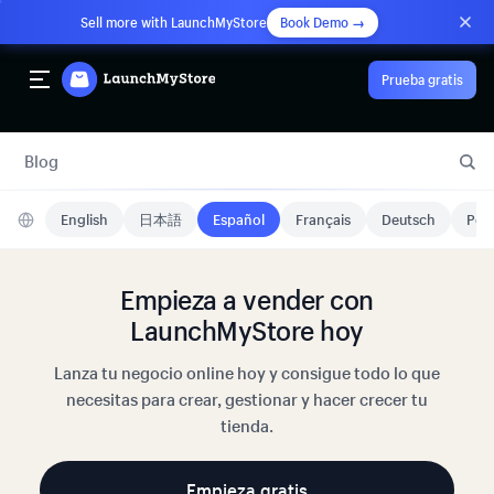
Sell more with LaunchMyStore
Book Demo →
Prueba gratis
Blog
English
日本語
Español
Français
Deutsch
Port
Empieza a vender con
LaunchMyStore hoy
Lanza tu negocio online hoy y consigue todo lo que
necesitas para crear, gestionar y hacer crecer tu
tienda.
Empieza gratis