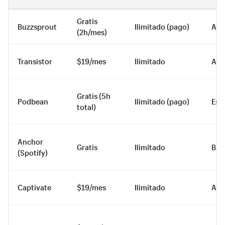
Gratis
Buzzsprout
Ilimitado (pago)
Ava
(2h/mes)
Transistor
$19/mes
Ilimitado
Ava
Gratis (5h
Podbean
Ilimitado (pago)
Est
total)
Anchor
Gratis
Ilimitado
Bás
(Spotify)
Captivate
$19/mes
Ilimitado
Ava