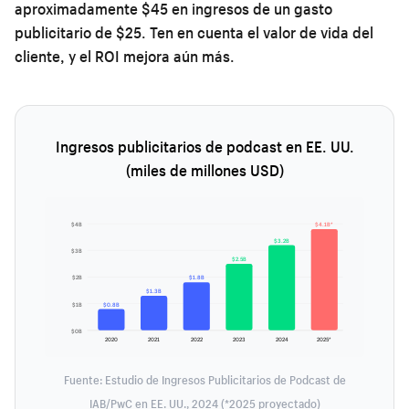
aproximadamente $45 en ingresos de un gasto
publicitario de $25. Ten en cuenta el valor de vida del
cliente, y el ROI mejora aún más.
Ingresos publicitarios de podcast en EE. UU.
(miles de millones USD)
$4B
$4.1B*
$3.2B
$3B
$2.5B
$2B
$1.8B
$1.3B
$1B
$0.8B
$0B
2020
2021
2022
2023
2024
2025*
Fuente: Estudio de Ingresos Publicitarios de Podcast de
IAB/PwC en EE. UU., 2024 (*2025 proyectado)