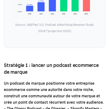
1,3 Md$
1 Md$
0,8 Md$
0 Md$
2020
2021
2022
2023
2024
2025*
Source : IAB/PwC U.S. Podcast Advertising Revenue Study,
2024 (*projection 2025)
Stratégie 1 : lancer un podcast ecommerce
de marque
Un podcast de marque positionne votre entreprise
ecommerce comme une autorité dans votre niche,
construit une communauté autour de votre marque et
crée un point de contact récurrent avec votre audience.
« The Glossy Podcast » de Glossier, « Shopify Masters »