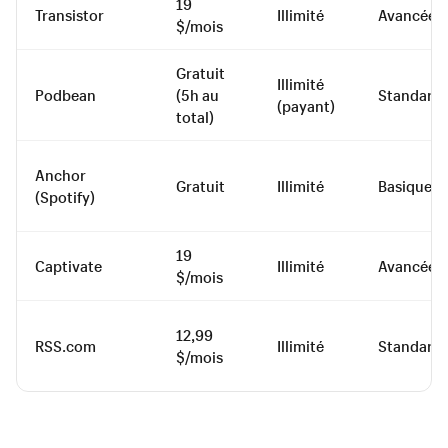
19
Transistor
Illimité
Avancée
$/mois
Gratuit
Illimité
Podbean
(5h au
Standard
(payant)
total)
Anchor
Gratuit
Illimité
Basique
(Spotify)
19
Captivate
Illimité
Avancée
$/mois
12,99
RSS.com
Illimité
Standard
$/mois