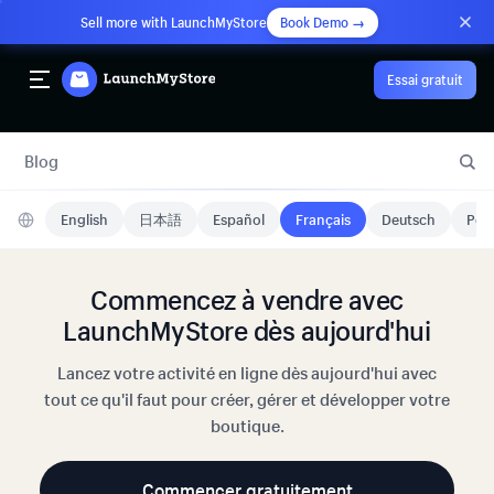
Sell more with LaunchMyStore
Book Demo →
Essai gratuit
Blog
English
日本語
Español
Français
Deutsch
Port
Commencez à vendre avec
LaunchMyStore dès aujourd'hui
Lancez votre activité en ligne dès aujourd'hui avec
tout ce qu'il faut pour créer, gérer et développer votre
boutique.
Commencer gratuitement