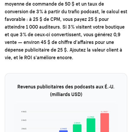
moyenne de commande de 50 $ et un taux de
conversion de 3 % à partir du trafic podcast, le calcul est
favorable : à 25 $ de CPM, vous payez 25 $ pour
atteindre 1 000 auditeurs. Si 3 % visitent votre boutique
et que 3 % de ceux-ci convertissent, vous générez 0,9
vente — environ 45 $ de chiffre d'affaires pour une
dépense publicitaire de 25 $. Ajoutez la valeur client à
vie, et le ROI s'améliore encore.
Revenus publicitaires des podcasts aux É.-U.
(milliards USD)
4 Md$
4,1 Md$*
3,2 Md$
3 Md$
2,5 Md$
2 Md$
1,8 Md$