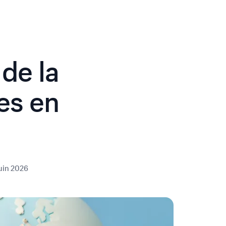
 de la
es en
juin 2026