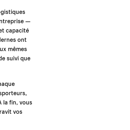
ogistiques
ntreprise —
et capacité
dernes ont
 aux mêmes
de suivi que
chaque
nsporteurs,
 la fin, vous
ravit vos