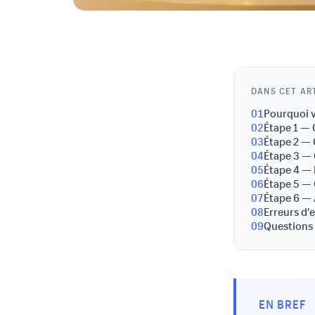
DANS CET AR
01
Pourquoi v
02
Étape 1 — 
03
Étape 2 — 
04
Étape 3 — 
05
Étape 4 — 
06
Étape 5 — 
07
Étape 6 — 
08
Erreurs d'
09
Questions
EN BREF