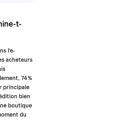
ine-t-
s l'e-
es acheteurs
ais
èlement, 74 %
 principale
édition bien
 une boutique
u moment du