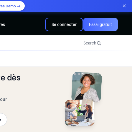
ree Demo →
res
Se connecter
Essai gratuit
Search
e dès
pour
e