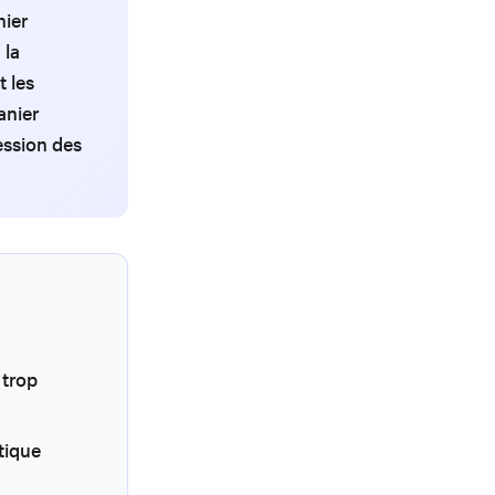
nier
 la
t les
anier
ession des
 trop
tique