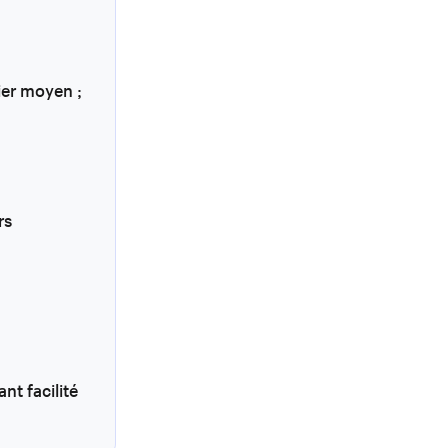
nier moyen ;
rs
nt facilité