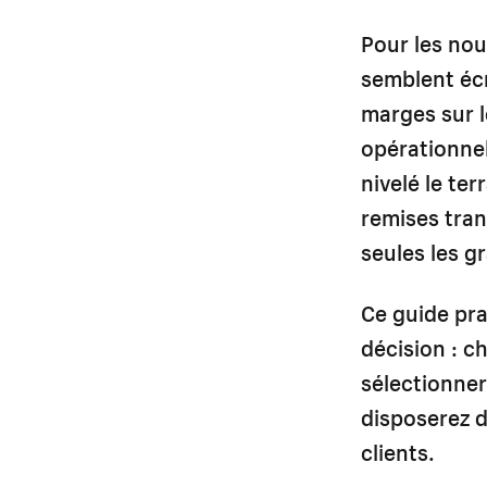
Pour les nou
semblent écr
marges sur l
opérationnel
nivelé le te
remises tran
seules les g
Ce guide pr
décision : c
sélectionner 
disposerez d
clients.