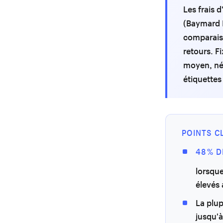
Les frais 
(Baymard I
comparaiso
retours. F
moyen, nég
étiquettes
POINTS C
48 % 
lorsque
élevés
La plup
jusqu'