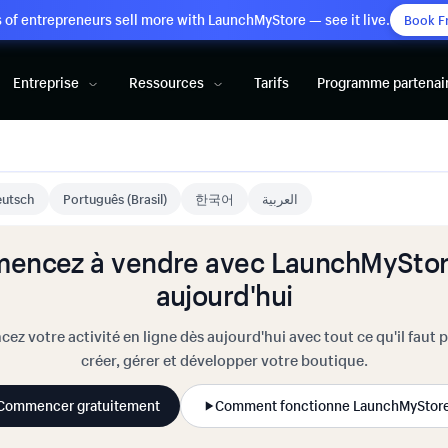
of entrepreneurs sell more with LaunchMyStore — see it live.
Book F
Entreprise
Ressources
Tarifs
Programme partenai
utsch
Português (Brasil)
한국어
العربية
encez à vendre avec LaunchMyStor
aujourd'hui
cez votre activité en ligne dès aujourd'hui avec tout ce qu'il faut 
créer, gérer et développer votre boutique.
Commencer gratuitement
Comment fonctionne LaunchMyStor