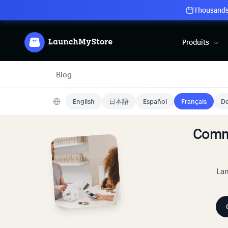
Thousands 
Produits
Blog
English
日本語
Español
Français
De
Comm
Lan