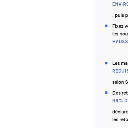
ENVIR
, puis 
Fixez v
les bou
HAUSS
.
Les mar
RÉDUI
selon 
Des re
96 % 
déclare
les ret