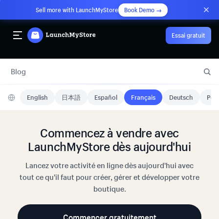
Sell more with LaunchMyStore
Book Demo →
Essai gratuit
Blog
English
日本語
Español
Français
Deutsch
Port
Commencez à vendre avec
LaunchMyStore dès aujourd'hui
Lancez votre activité en ligne dès aujourd'hui avec
tout ce qu'il faut pour créer, gérer et développer votre
boutique.
Commencer gratuitement