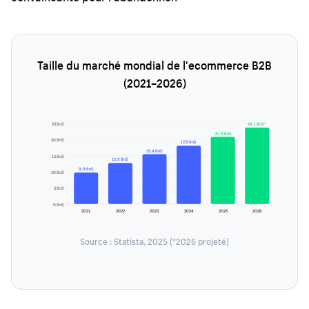
Taille du marché mondial de l'ecommerce B2B
(2021–2026)
25 Bn$
24,1 Bn$*
20,9 Bn$
20 Bn$
17,8 Bn$
15,4 Bn$
15 Bn$
12,8 Bn$
9,9 Bn$
10 Bn$
5 Bn$
0 Bn$
2021
2022
2023
2024
2025
2026
Source : Statista, 2025 (*2026 projeté)