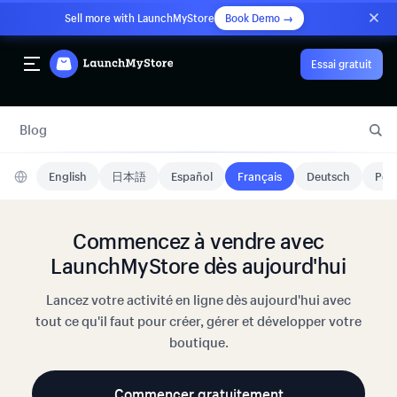
Sell more with LaunchMyStore
Book Demo →
Essai gratuit
Blog
English
日本語
Español
Français
Deutsch
Port
Commencez à vendre avec
LaunchMyStore dès aujourd'hui
Lancez votre activité en ligne dès aujourd'hui avec
tout ce qu'il faut pour créer, gérer et développer votre
boutique.
Commencer gratuitement