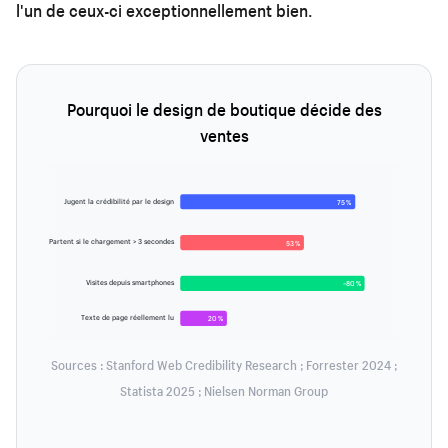
l'un de ceux-ci exceptionnellement bien.
Pourquoi le design de boutique décide des
ventes
Jugent la crédibilité par le design
75 %
Partent si le chargement > 3 secondes
53 %
Visites depuis smartphones
~80 %
Texte de page réellement lu
20 %
Sources : Stanford Web Credibility Research ; Forrester 2024 ;
Statista 2025 ; Nielsen Norman Group