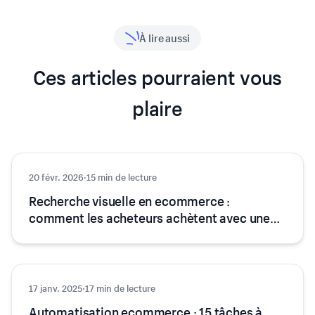
À lire aussi
Ces articles pourraient vous
plaire
20 févr. 2026
Technologie
·
15 min de lecture
Recherche visuelle en ecommerce :
comment les acheteurs achètent avec une
photo
17 janv. 2025
Technologie
·
17 min de lecture
Automatisation ecommerce : 15 tâches à