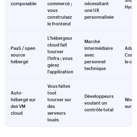
Shopi
composable
commerce ;
nécessitant
Hydr
vous
une UX
construisez
personnalisée
le frontend
L'hébergeur
Marché
cloud fait
PaaS / open
intermédiaire
Adob
tourner
source
avec
Comm
l'infra ; vous
hébergé
personnel
le cl
gérez
technique
l'application
Vous faites
Auto-
tout
Développeurs
hébergé sur
tourner sur
WooC
voulant un
des VM
des
sur u
contrôle total
cloud
serveurs
loués