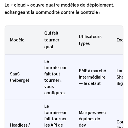
Le « cloud » couvre quatre modèles de déploiement,
échangeant la commodité contre le contrôle :
Qui fait
Utilisateurs
Modèle
tourner
Exem
types
quoi
Le
fournisseur
PME à marché
Laun
SaaS
fait tout
intermédiaire
Shopi
(hébergé)
tourner ;
— le défaut
BigC
vous
configurez
Le
fournisseur
Marques avec
fait tourner
équipes de
Comm
Headless /
les API de
dev