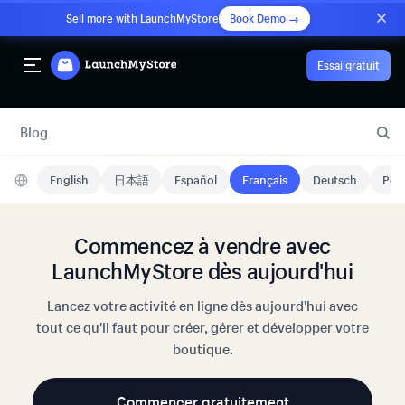
Sell more with LaunchMyStore
Book Demo →
Essai gratuit
Blog
English
日本語
Español
Français
Deutsch
Port
Commencez à vendre avec
LaunchMyStore dès aujourd'hui
Lancez votre activité en ligne dès aujourd'hui avec
tout ce qu'il faut pour créer, gérer et développer votre
boutique.
Commencer gratuitement