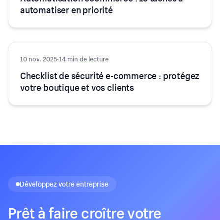
automatiser en priorité
10 nov. 2025
Technologie
·
14 min de lecture
Checklist de sécurité e-commerce : protégez
votre boutique et vos clients
Développez votre entreprise
Prêt à faire croître votre