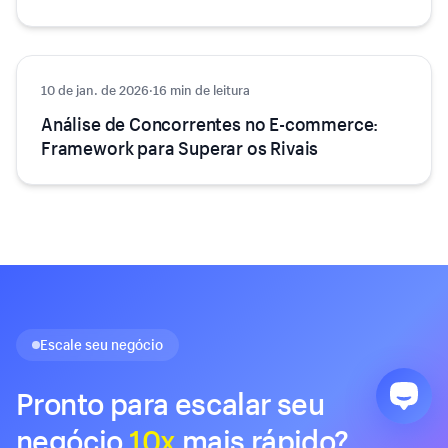
10 de jan. de 2026
Crescimento
·
16 min de leitura
Análise de Concorrentes no E-commerce:
Framework para Superar os Rivais
Escale seu negócio
Pronto para escalar seu
negócio
10x
mais rápido?