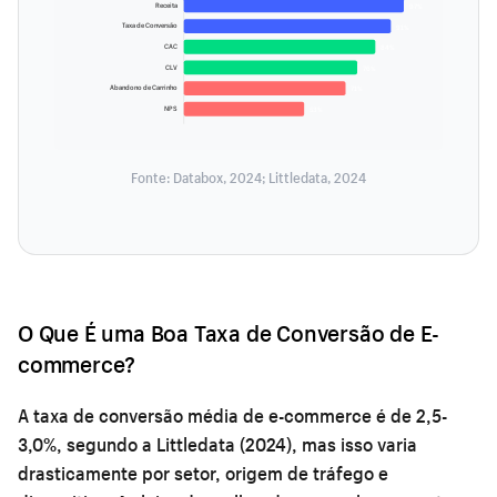
Receita
97%
Taxa de Conversão
91%
CAC
84%
CLV
76%
Abandono de Carrinho
71%
NPS
53%
Fonte: Databox, 2024; Littledata, 2024
O Que É uma Boa Taxa de Conversão de E-
commerce?
A taxa de conversão média de e-commerce é de 2,5-
3,0%, segundo a Littledata (2024), mas isso varia
drasticamente por setor, origem de tráfego e