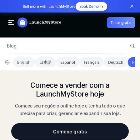
Sell more with LaunchMyStore
Book Demo →
Teste grátis
Blog
English
日本語
Español
Français
Deutsch
Port
Comece a vender com a
LaunchMyStore hoje
Comece seu negócio online hoje e tenha tudo o que
precisa para criar, gerenciar e expandir sua loja.
Comece grátis