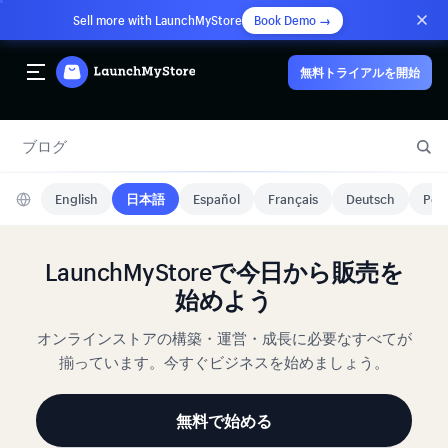
Sell more with LaunchMyStore
Book Demo →
無料トライアルを開始
ブログ
English
日本語
Español
Français
Deutsch
Port
LaunchMyStoreで今日から販売を
始めよう
オンラインストアの構築・運営・成長に必要なすべてが
揃っています。今すぐビジネスを始めましょう。
無料で始める