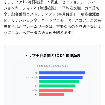
す。ティア1（毎日確認）：収益、セッション、コンバー
ジョン率。ティア2（毎週確認）：平均注文額、カゴ落ち
率、顧客獲得コスト。ティア3（毎月確認）：顧客生涯価
値、リテンション率、ネットプロモータースコア。この階
層化されたフレームワークは、重要なものを見逃さないよ
うにしながらデータの過負荷を防ぎます。
トップ実行者間のEC KPI追跡頻度
各指標を追跡する上位25%のストアの割合
収益
97%
コンバージョン率
91%
CAC
84%
CLV
76%
カゴ落ち
71%
NPS
53%