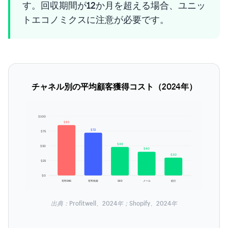
す。回収期間が12か月を超える場合、ユニッ
トエコノミクスに注意が必要です。
チャネル別の平均顧客獲得コスト（2024年）
$100
$85
$72
$75
$48
$50
$40
$30
$25
$0
有料SNS
有料検索
SEO
メール
紹介
出典：Profitwell、2024年；Shopify、2024年