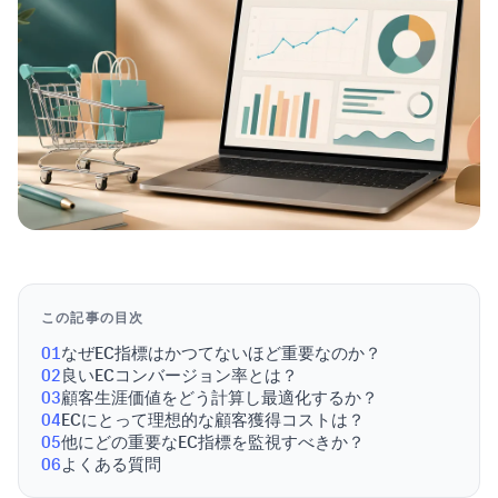
この記事の目次
01
なぜEC指標はかつてないほど重要なのか？
02
良いECコンバージョン率とは？
03
顧客生涯価値をどう計算し最適化するか？
04
ECにとって理想的な顧客獲得コストは？
05
他にどの重要なEC指標を監視すべきか？
06
よくある質問