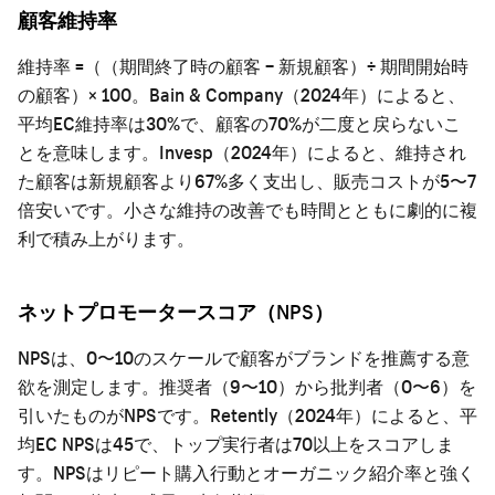
顧客維持率
維持率 =（（期間終了時の顧客 − 新規顧客）÷ 期間開始時
の顧客）× 100。Bain & Company（2024年）によると、
平均EC維持率は30%で、顧客の70%が二度と戻らないこ
とを意味します。Invesp（2024年）によると、維持され
た顧客は新規顧客より67%多く支出し、販売コストが5〜7
倍安いです。小さな維持の改善でも時間とともに劇的に複
利で積み上がります。
ネットプロモータースコア（NPS）
NPSは、0〜10のスケールで顧客がブランドを推薦する意
欲を測定します。推奨者（9〜10）から批判者（0〜6）を
引いたものがNPSです。Retently（2024年）によると、平
均EC NPSは45で、トップ実行者は70以上をスコアしま
す。NPSはリピート購入行動とオーガニック紹介率と強く