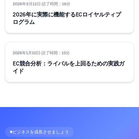
2026年3月12日
グロース
·
読了時間：16分
2026年に実際に機能するECロイヤルティプ
ログラム
2026年1月10日
グロース
·
読了時間：15分
EC競合分析：ライバルを上回るための実践ガ
イド
ビジネスを成長させましょう