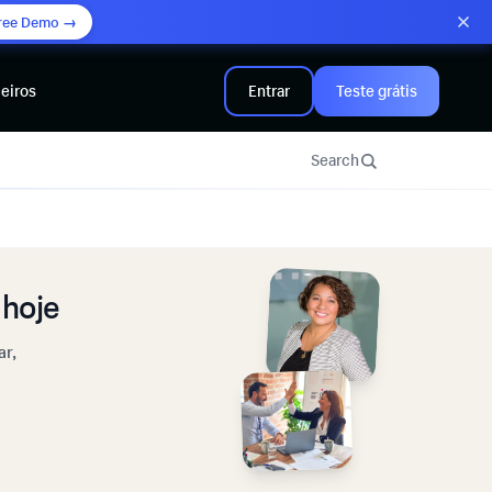
ree Demo →
eiros
Entrar
Teste grátis
Search
hoje
ar,