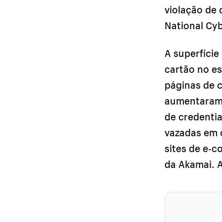
violação de
National Cyb
A superfíci
cartão no es
páginas de 
aumentaram 
de credenti
vazadas em 
sites de e-c
da Akamai. A