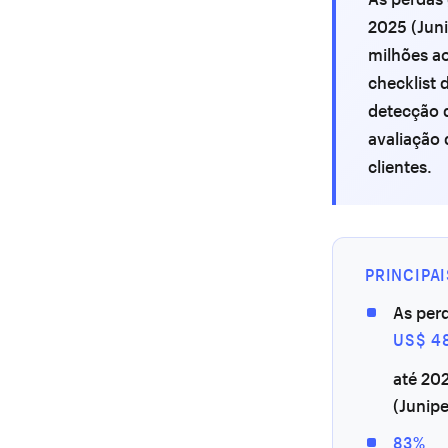
2025 (Juni
milhões ao
checklist
detecção d
avaliação 
clientes.
PRINCIPA
As per
US$ 4
até 202
(Junipe
83%