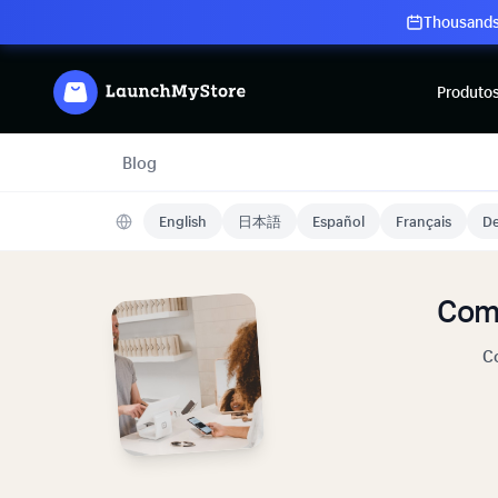
Thousands 
Produto
Blog
English
日本語
Español
Français
De
Com
Co