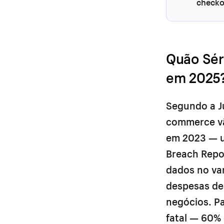
checkou
Quão Sér
em 2025
Segundo a Ju
commerce vã
em 2023 — u
Breach Repo
dados no var
despesas de 
negócios. Pa
fatal — 60%