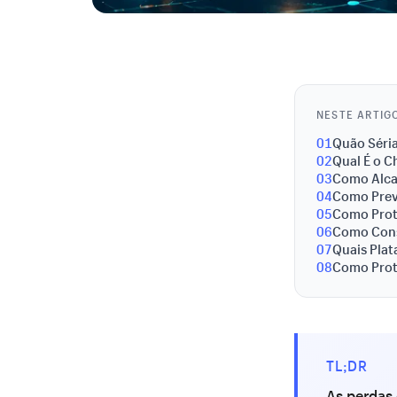
NESTE ARTIG
01
Quão Séri
02
Qual É o 
03
Como Alca
04
Como Prev
05
Como Prote
06
Como Const
07
Quais Pla
08
Como Prot
TL;DR
As perdas