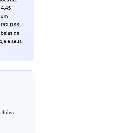
 4,45
a um
 PCI DSS,
abelas de
oja e seus
ilhões