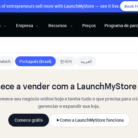
of entrepreneurs sell more with LaunchMyStore — see it live.
Book F
s
Empresa
Recursos
Preços
Programa de parc
utsch
Português (Brasil)
한국어
العربية
ece a vender com a LaunchMyStore 
mece seu negócio online hoje e tenha tudo o que precisa para cri
gerenciar e expandir sua loja.
Comece grátis
Como a LaunchMyStore funciona