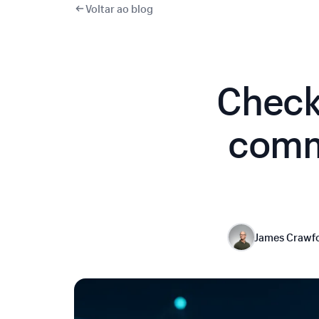
Voltar ao blog
Check
comme
James Crawf