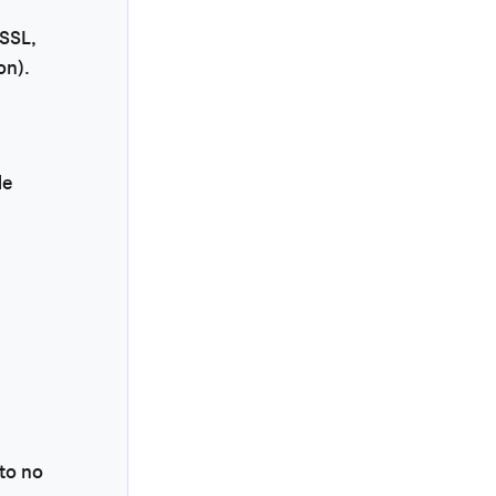
 SSL,
on).
de
to no