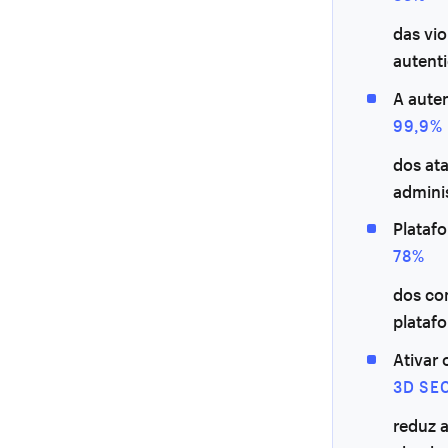
das vi
autenti
A auten
99,9%
dos at
admini
Plataf
78%
dos co
plataf
Ativar 
3D SE
reduz 