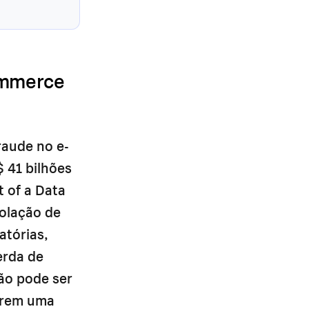
ommerce
raude no e-
 41 bilhões
 of a Data
iolação de
atórias,
erda de
ão pode ser
frem uma