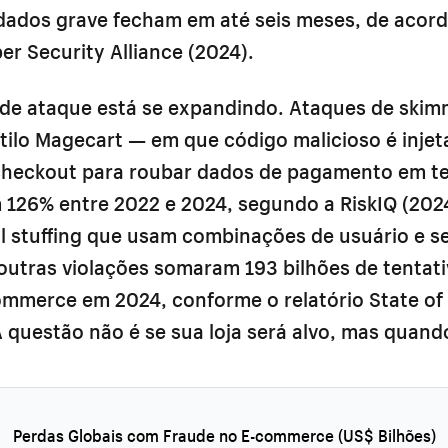
 dados grave fecham em até seis meses, de acor
er Security Alliance (2024).
e de ataque está se expandindo. Ataques de skim
tilo Magecart — em que código malicioso é inje
checkout para roubar dados de pagamento em t
126% entre 2022 e 2024, segundo a RiskIQ (202
al stuffing que usam combinações de usuário e s
outras violações somaram 193 bilhões de tentati
ommerce em 2024, conforme o relatório State of 
 questão não é se sua loja será alvo, mas quand
Perdas Globais com Fraude no E-commerce (US$ Bilhões)