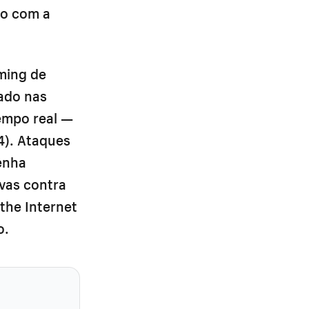
do com a
ming de
tado nas
empo real —
4). Ataques
enha
vas contra
the Internet
o.